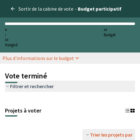
Sortir de la cabine de vote
-
Budget participatif
0
10
Budget
/
10
Assigné
Plus d'informations sur le budget
Vote terminé
Filtrer et rechercher
Projets à voter
Trier les projets par