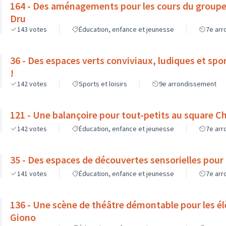
164 - Des aménagements pour les cours du groupe 
Dru
143
votes
Éducation, enfance et jeunesse
7e ar
36 - Des espaces verts conviviaux, ludiques et spo
!
142
votes
Sports et loisirs
9e arrondissement
121 - Une balançoire pour tout-petits au square C
142
votes
Éducation, enfance et jeunesse
7e ar
35 - Des espaces de découvertes sensorielles pour 
141
votes
Éducation, enfance et jeunesse
7e ar
136 - Une scène de théâtre démontable pour les él
Giono