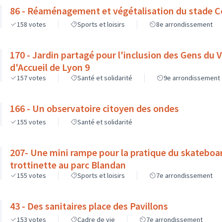
86 - Réaménagement et végétalisation du stade C
158
votes
Sports et loisirs
8e arrondissement
170 - Jardin partagé pour l'inclusion des Gens du V
d'Accueil de Lyon 9
157
votes
Santé et solidarité
9e arrondissement
166 - Un observatoire citoyen des ondes
155
votes
Santé et solidarité
207- Une mini rampe pour la pratique du skateboar
trottinette au parc Blandan
155
votes
Sports et loisirs
7e arrondissement
43 - Des sanitaires place des Pavillons
153
votes
Cadre de vie
7e arrondissement