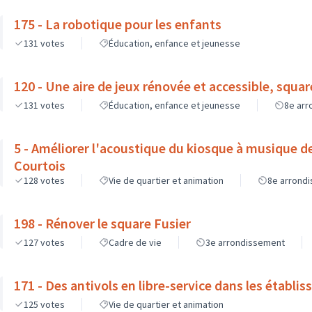
175 - La robotique pour les enfants
131
votes
Éducation, enfance et jeunesse
120 - Une aire de jeux rénovée et accessible, squa
131
votes
Éducation, enfance et jeunesse
8e ar
5 - Améliorer l'acoustique du kiosque à musique d
Courtois
128
votes
Vie de quartier et animation
8e arrond
198 - Rénover le square Fusier
127
votes
Cadre de vie
3e arrondissement
171 - Des antivols en libre-service dans les établi
125
votes
Vie de quartier et animation