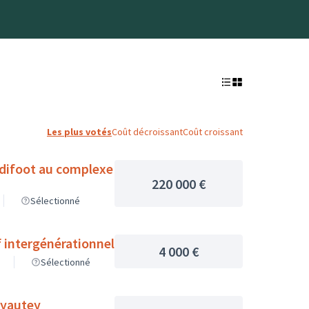
Les plus votés
Coût décroissant
Coût croissant
andifoot au complexe
220 000 €
Sélectionné
f intergénérationnel
4 000 €
Sélectionné
 Lyautey