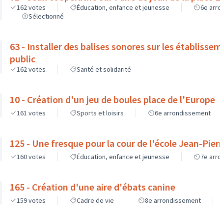
162
votes
Éducation, enfance et jeunesse
6e ar
Sélectionné
63 - Installer des balises sonores sur les établiss
public
162
votes
Santé et solidarité
10 - Création d'un jeu de boules place de l'Europe
161
votes
Sports et loisirs
6e arrondissement
125 - Une fresque pour la cour de l'école Jean-Pie
160
votes
Éducation, enfance et jeunesse
7e ar
165 - Création d'une aire d'ébats canine
159
votes
Cadre de vie
8e arrondissement