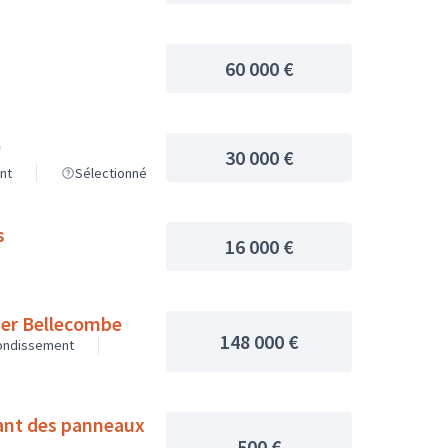
60 000 €
e
30 000 €
nt
Sélectionné
s
16 000 €
tier Bellecombe
148 000 €
rondissement
500 €