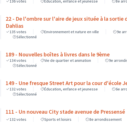
136
votes
Éducation, enfance et jeunesse
8e ar
22 - De l'ombre sur l'aire de jeux située à la sortie 
Dahlias
135
votes
Environnement et nature en ville
9e ar
Sélectionné
189 - Nouvelles boîtes à livres dans le 9ème
134
votes
Vie de quartier et animation
9e arrond
Sélectionné
149 - Une fresque Street Art pour la cour d'école 
132
votes
Éducation, enfance et jeunesse
6e ar
Sélectionné
111 - Un nouveau City stade avenue de Pressensé
132
votes
Sports et loisirs
8e arrondissement