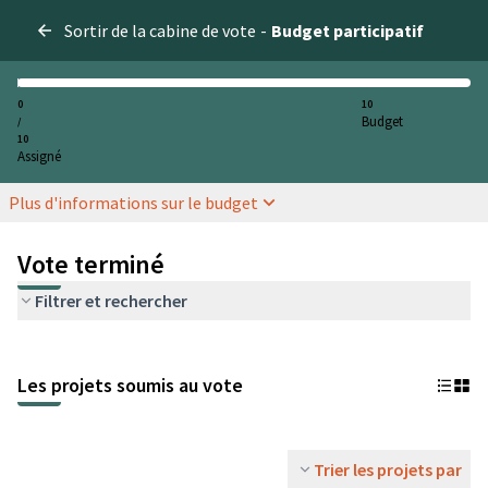
Sortir de la cabine de vote
-
Budget participatif
0
10
Budget
/
10
Assigné
Plus d'informations sur le budget
Vote terminé
Filtrer et rechercher
Les projets soumis au vote
Trier les projets par