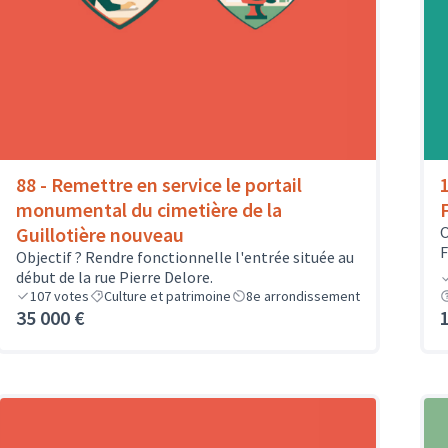
88 - Remettre en service le portail
monumental du cimetière de la
Guillotière nouveau
O
F
Objectif ? Rendre fonctionnelle l'entrée située au
début de la rue Pierre Delore.
107
votes
Culture et patrimoine
8e arrondissement
35 000 €