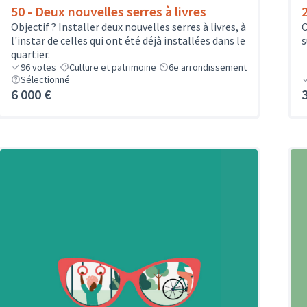
50 - Deux nouvelles serres à livres
Objectif ? Installer deux nouvelles serres à livres, à
O
l'instar de celles qui ont été déjà installées dans le
s
quartier.
96
votes
Culture et patrimoine
6e arrondissement
Sélectionné
6 000 €