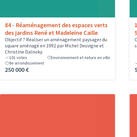
84 - Réaménagement des espaces verts
des jardins René et Madeleine Caille
Objectif ? Réaliser un aménagement paysager du
O
square aménagé en 1992 par Michel Desvigne et
s
Christine Dalnoky.
101
votes
Environnement et nature en ville
8e arrondissement
250 000 €