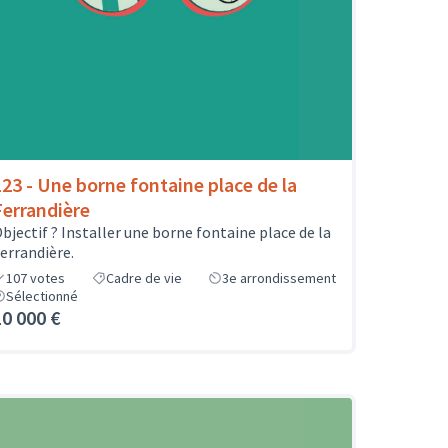
123 - Une borne fontaine place de la
Ferrandière
bjectif ? Installer une borne fontaine place de la
errandière.
107
votes
Cadre de vie
3e arrondissement
Sélectionné
10 000 €