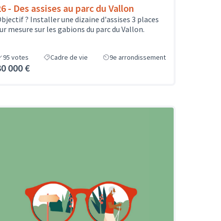
26 - Des assises au parc du Vallon
bjectif ? Installer une dizaine d'assises 3 places
ur mesure sur les gabions du parc du Vallon.
95
votes
Cadre de vie
9e arrondissement
30 000 €