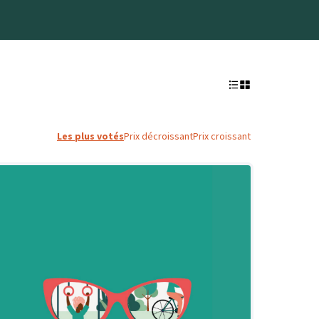
Les plus votés
Prix décroissant
Prix croissant