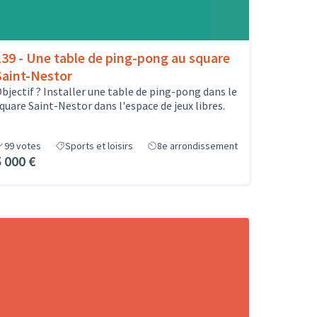
139 - Une table de ping-pong au square
Saint-Nestor
bjectif ? Installer une table de ping-pong dans le
quare Saint-Nestor dans l'espace de jeux libres.
99
votes
Sports et loisirs
8e arrondissement
5 000 €