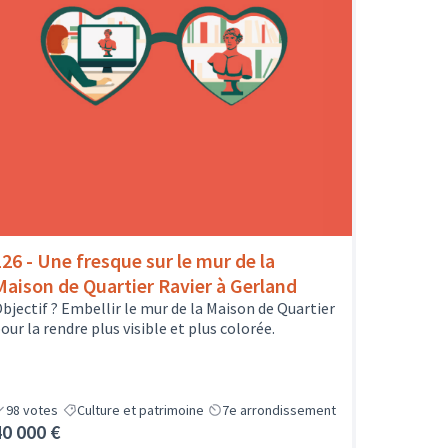
126 - Une fresque sur le mur de la
Maison de Quartier Ravier à Gerland
bjectif ? Embellir le mur de la Maison de Quartier
our la rendre plus visible et plus colorée.
98
votes
Culture et patrimoine
7e arrondissement
40 000 €