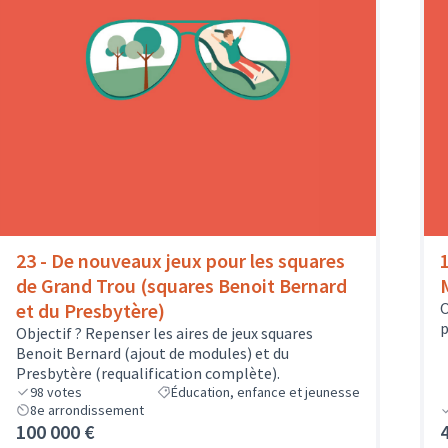
23 - De nouveaux jeux pour les squares
de Grand Trou (squares Benoit Bernard
et du Presbytère)
O
p
Objectif ? Repenser les aires de jeux squares
Benoit Bernard (ajout de modules) et du
Presbytère (requalification complète).
98
votes
Éducation, enfance et jeunesse
8e arrondissement
100 000 €