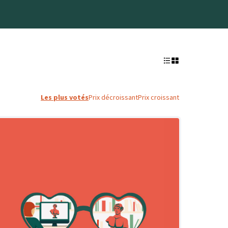
Les plus votés
Prix décroissant
Prix croissant