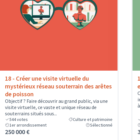
18 - Créer une visite virtuelle du
mystérieux réseau souterrain des arêtes
de poisson
O
i
Objectif ? Faire découvrir au grand public, via une
à
visite virtuelle, ce vaste et unique réseau de
souterrains situés sous...
544
votes
Culture et patrimoine
1er arrondissement
Sélectionné
250 000 €