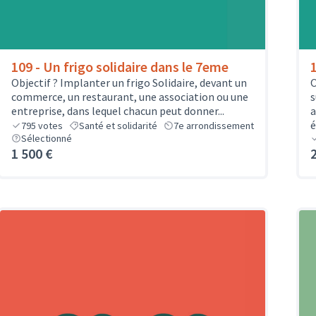
109 - Un frigo solidaire dans le 7eme
Objectif ? Implanter un frigo Solidaire, devant un
O
commerce, un restaurant, une association ou une
s
entreprise, dans lequel chacun peut donner...
a
é
795
votes
Santé et solidarité
7e arrondissement
Sélectionné
1 500 €