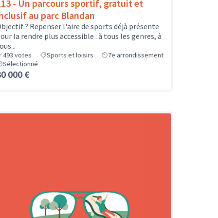
113 - Un parcours sportif, gratuit et
inclusif au parc Blandan
bjectif ? Repenser l'aire de sports déjà présente
our la rendre plus accessible : à tous les genres, à
ous...
493
votes
Sports et loisirs
7e arrondissement
Sélectionné
30 000 €