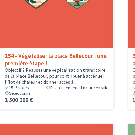
154 - Végétaliser la place Bellecour : une
première étape !
Objectif ? Réaliser une végétalisation transitoire
O
de la place Bellecour, pour contribuer à atténuer
p
l’îlot de chaleur et donner accès à...
p
1516
votes
Environnement et nature en ville
Sélectionné
1 500 000 €