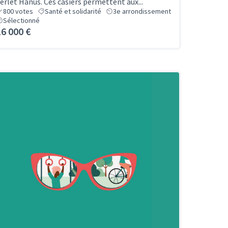
erlet Hanus. Ces casiers permettent aux...
800
votes
Santé et solidarité
3e arrondissement
Sélectionné
16 000 €