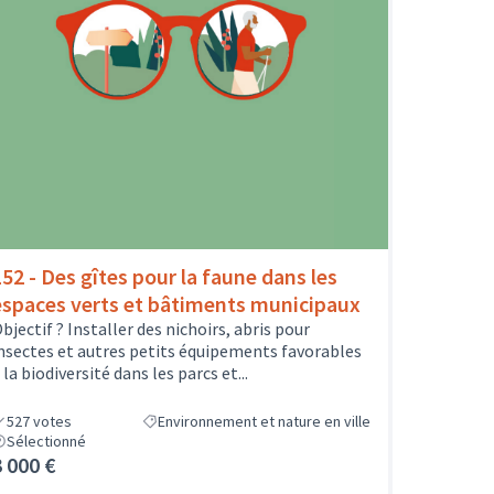
152 - Des gîtes pour la faune dans les
espaces verts et bâtiments municipaux
bjectif ? Installer des nichoirs, abris pour
nsectes et autres petits équipements favorables
 la biodiversité dans les parcs et...
527
votes
Environnement et nature en ville
Sélectionné
3 000 €