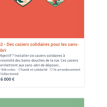
32 - Des casiers solidaires pour les sans-
abri
bjectif ? Installer six casiers solidaires à
roximité des bains-douches de la rue. Ces casiers
ermettent aux sans-abri de déposer...
836
votes
Santé et solidarité
7e arrondissement
Sélectionné
16 000 €