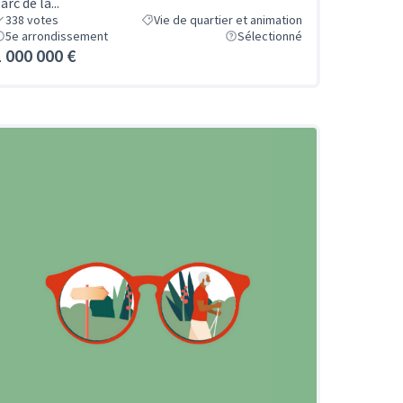
arc de la...
338
votes
Vie de quartier et animation
5e arrondissement
Sélectionné
1 000 000 €