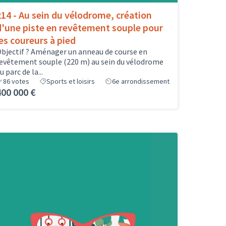
214 - Au sein du vélodrome, création
d'une piste en revêtement souple pour
les coureurs à pied
bjectif ? Aménager un anneau de course en
evêtement souple (220 m) au sein du vélodrome
u parc de la...
86
votes
Sports et loisirs
6e arrondissement
400 000 €