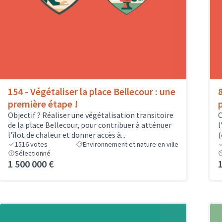
154 - Végétaliser la place Bellecour : une
première étape !
Objectif ? Réaliser une végétalisation transitoire
O
de la place Bellecour, pour contribuer à atténuer
l
l’îlot de chaleur et donner accès à...
(
1516
votes
Environnement et nature en ville
Sélectionné
1 500 000 €