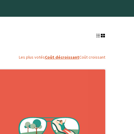
Les plus votés
Coût décroissant
Coût croissant