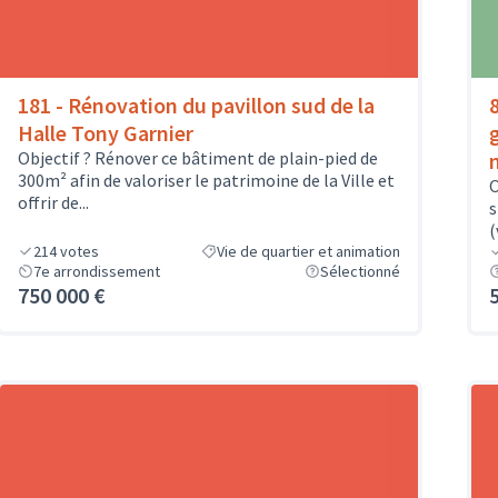
181 - Rénovation du pavillon sud de la
Halle Tony Garnier
Objectif ? Rénover ce bâtiment de plain-pied de
300m² afin de valoriser le patrimoine de la Ville et
O
offrir de...
s
(
214
votes
Vie de quartier et animation
7e arrondissement
Sélectionné
750 000 €