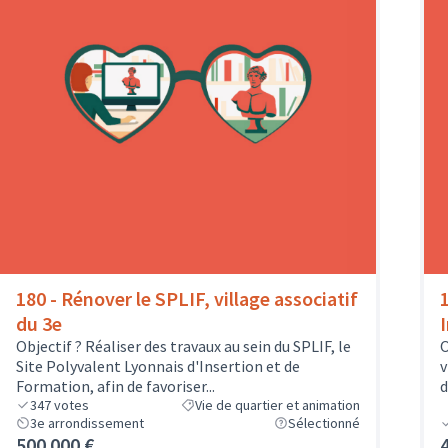
180 - Rénover le SPLIF, village associatif
du 3e
Objectif ? Réaliser des travaux au sein du SPLIF, le
O
Site Polyvalent Lyonnais d'Insertion et de
v
Formation, afin de favoriser...
d
347
votes
Vie de quartier et animation
3e arrondissement
Sélectionné
500 000 €