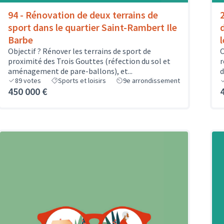
94 - Rénovation de deux terrains de
sport dans le quartier Saint-Rambert Ile
Barbe
Objectif ? Rénover les terrains de sport de
O
proximité des Trois Gouttes (réfection du sol et
r
aménagement de pare-ballons), et...
d
89
votes
Sports et loisirs
9e arrondissement
450 000 €