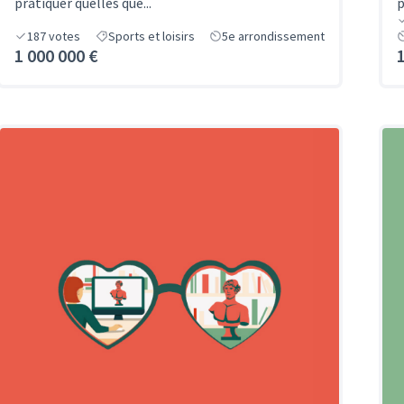
pratiquer quelles que...
p
187
votes
Sports et loisirs
5e arrondissement
1 000 000 €