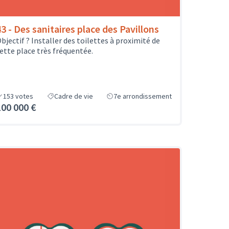
43 - Des sanitaires place des Pavillons
bjectif ? Installer des toilettes à proximité de
ette place très fréquentée.
153
votes
Cadre de vie
7e arrondissement
100 000 €