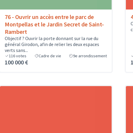
76 - Ouvrir un accès entre le parc de
Montpellas et le Jardin Secret de Saint-
O
c
Rambert
Objectif ? Ouvrir la porte donnant sur la rue du
général Girodon, afin de relier les deux espaces
verts sans...
116
votes
Cadre de vie
9e arrondissement
100 000 €