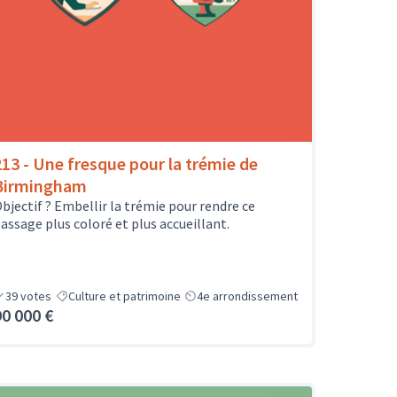
213 - Une fresque pour la trémie de
Birmingham
bjectif ? Embellir la trémie pour rendre ce
assage plus coloré et plus accueillant.
39
votes
Culture et patrimoine
4e arrondissement
90 000 €