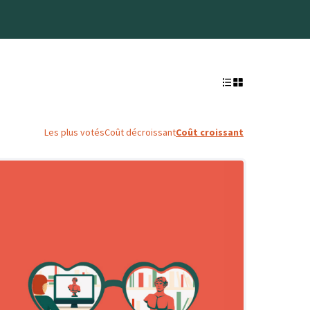
Les plus votés
Coût décroissant
Coût croissant