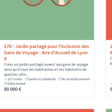
170 - Jardin partagé pour l'inclusion des
Gens du Voyage - Aire d'Accueil de Lyon
9
O
p
Créer un jardin partagé ouvert aux gens de voyage
ainsi qu'à tous les habitantes et les habitants du
quartier, afin...
157
votes
Santé et solidarité
9e arrondissement
Sélectionné
80 000 €