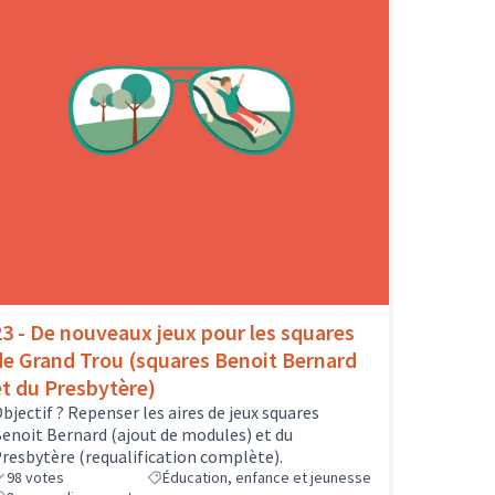
23 - De nouveaux jeux pour les squares
de Grand Trou (squares Benoit Bernard
et du Presbytère)
bjectif ? Repenser les aires de jeux squares
enoit Bernard (ajout de modules) et du
resbytère (requalification complète).
98
votes
Éducation, enfance et jeunesse