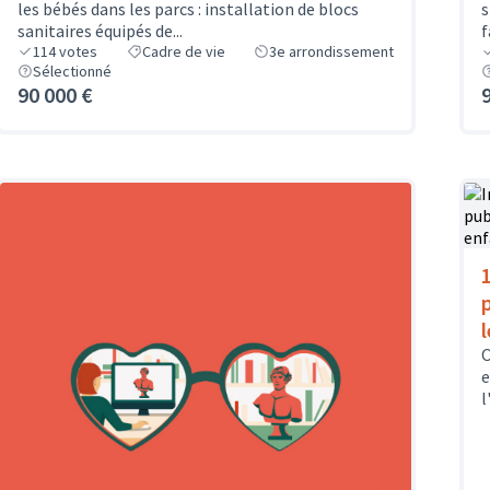
les bébés dans les parcs : installation de blocs
s
sanitaires équipés de...
f
114
votes
Cadre de vie
3e arrondissement
Sélectionné
90 000 €
O
e
l