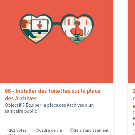
66 - Installer des toilettes sur la place
des Archives
Objectif ? Équiper la place des Archives d'un
sanitaire public.
O
B
P
201
votes
Cadre de vie
2e arrondissement