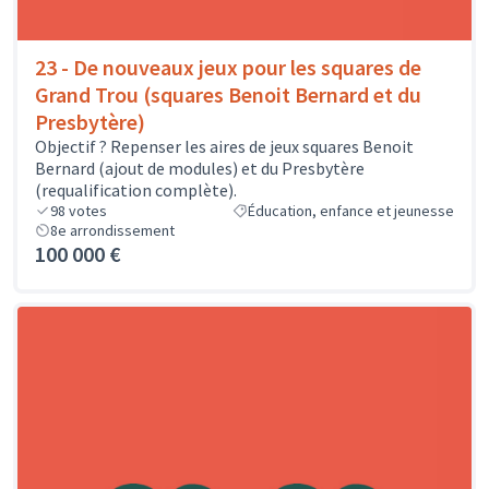
23 - De nouveaux jeux pour les squares de
Grand Trou (squares Benoit Bernard et du
Presbytère)
Objectif ? Repenser les aires de jeux squares Benoit
Bernard (ajout de modules) et du Presbytère
(requalification complète).
98
votes
Éducation, enfance et jeunesse
8e arrondissement
100 000 €