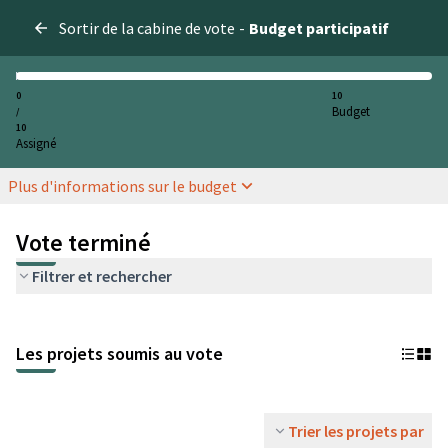
Sortir de la cabine de vote
-
Budget participatif
0
10
Budget
/
10
Assigné
Plus d'informations sur le budget
Vote terminé
Filtrer et rechercher
Les projets soumis au vote
Trier les projets par