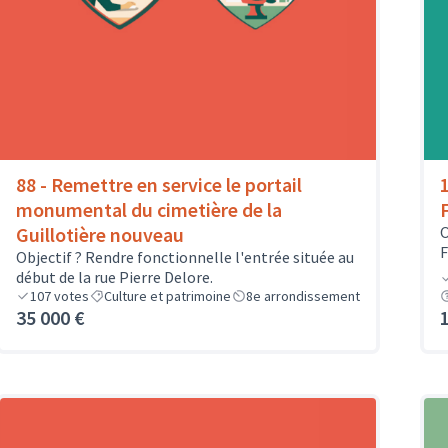
88 - Remettre en service le portail
monumental du cimetière de la
Guillotière nouveau
O
F
Objectif ? Rendre fonctionnelle l'entrée située au
début de la rue Pierre Delore.
107
votes
Culture et patrimoine
8e arrondissement
35 000 €