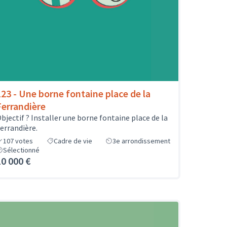
123 - Une borne fontaine place de la
Ferrandière
bjectif ? Installer une borne fontaine place de la
errandière.
107
votes
Cadre de vie
3e arrondissement
Sélectionné
10 000 €