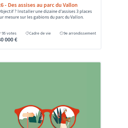
26 - Des assises au parc du Vallon
bjectif ? Installer une dizaine d'assises 3 places
ur mesure sur les gabions du parc du Vallon.
95
votes
Cadre de vie
9e arrondissement
30 000 €