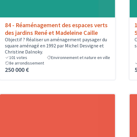
84 - Réaménagement des espaces verts
des jardins René et Madeleine Caille
Objectif ? Réaliser un aménagement paysager du
O
square aménagé en 1992 par Michel Desvigne et
s
Christine Dalnoky.
101
votes
Environnement et nature en ville
8e arrondissement
250 000 €