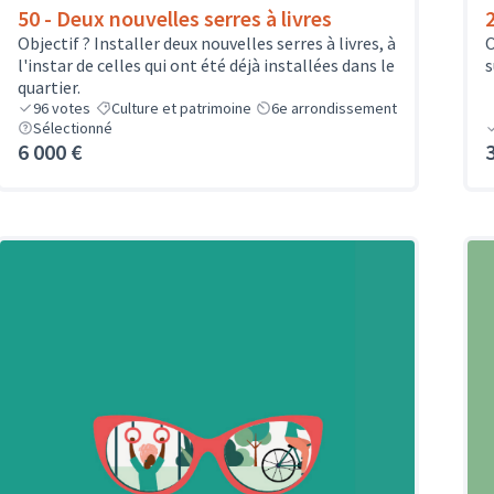
50 - Deux nouvelles serres à livres
Objectif ? Installer deux nouvelles serres à livres, à
O
l'instar de celles qui ont été déjà installées dans le
s
quartier.
96
votes
Culture et patrimoine
6e arrondissement
Sélectionné
6 000 €