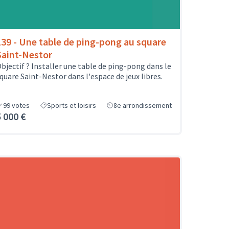
139 - Une table de ping-pong au square
Saint-Nestor
bjectif ? Installer une table de ping-pong dans le
quare Saint-Nestor dans l'espace de jeux libres.
99
votes
Sports et loisirs
8e arrondissement
5 000 €