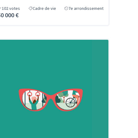
102
votes
Cadre de vie
7e arrondissement
50 000 €