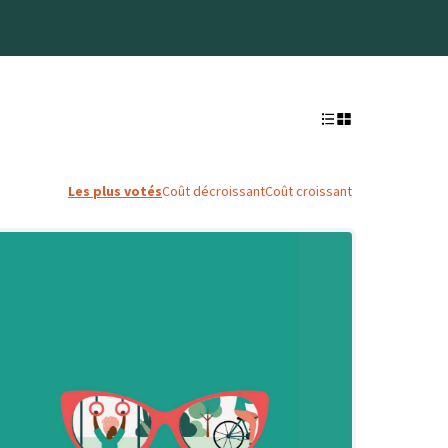
Les plus votés
Coût décroissant
Coût croissant