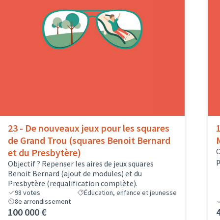
23 - De nouveaux jeux pour les squares
de Grand Trou (squares Benoit Bernard
et du Presbytère)
O
p
Objectif ? Repenser les aires de jeux squares
Benoit Bernard (ajout de modules) et du
Presbytère (requalification complète).
98
votes
Éducation, enfance et jeunesse
8e arrondissement
100 000 €