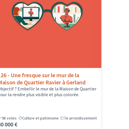
126 - Une fresque sur le mur de la
Maison de Quartier Ravier à Gerland
bjectif ? Embellir le mur de la Maison de Quartier
our la rendre plus visible et plus colorée.
98
votes
Culture et patrimoine
7e arrondissement
40 000 €