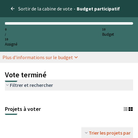
Sortir de la cabine de vote
-
Budget participatif
0
10
Budget
/
10
Assigné
Plus d'informations sur le budget
Vote terminé
Filtrer et rechercher
Projets à voter
Trier les projets par