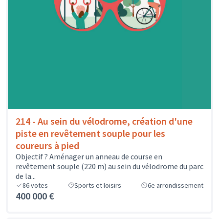
214 - Au sein du vélodrome, création d'une
piste en revêtement souple pour les
coureurs à pied
Objectif ? Aménager un anneau de course en
revêtement souple (220 m) au sein du vélodrome du parc
de la...
86
votes
Sports et loisirs
6e arrondissement
400 000 €