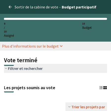
Sortir de la cabine de vote
-
Budget participatif
0
10
Budget
/
10
Assigné
Plus d'informations sur le budget
Vote terminé
Filtrer et rechercher
Les projets soumis au vote
Trier les projets par