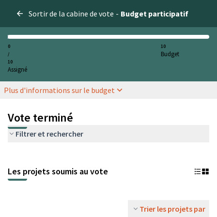
Sortir de la cabine de vote
-
Budget participatif
0
10
Budget
/
10
Assigné
Plus d'informations sur le budget
Vote terminé
Filtrer et rechercher
Les projets soumis au vote
Trier les projets par