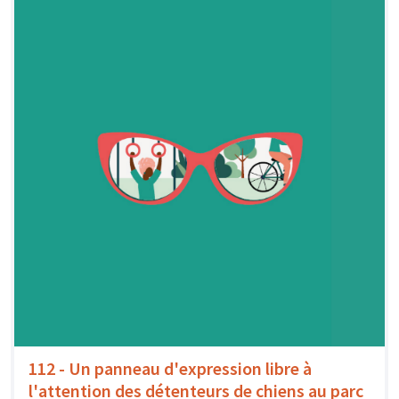
112 - Un panneau d'expression libre à
l'attention des détenteurs de chiens au parc