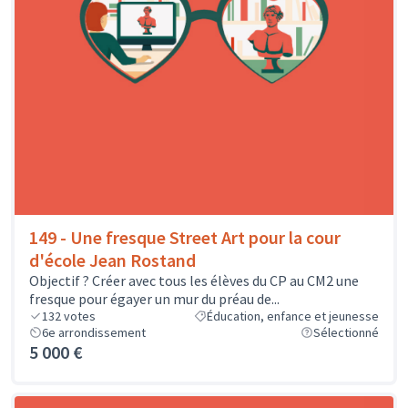
149 - Une fresque Street Art pour la cour
d'école Jean Rostand
Objectif ? Créer avec tous les élèves du CP au CM2 une
fresque pour égayer un mur du préau de...
132
votes
Éducation, enfance et jeunesse
6e arrondissement
Sélectionné
5 000 €