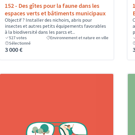
152 - Des gîtes pour la faune dans les
espaces verts et bâtiments municipaux
Objectif ? Installer des nichoirs, abris pour
O
insectes et autres petits équipements favorables
a
à la biodiversité dans les parcs et...
p
527
votes
Environnement et nature en ville
Sélectionné
3 000 €