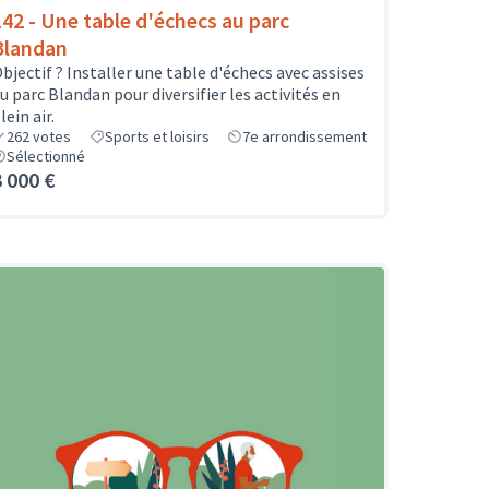
142 - Une table d'échecs au parc
Blandan
bjectif ? Installer une table d'échecs avec assises
u parc Blandan pour diversifier les activités en
lein air.
262
votes
Sports et loisirs
7e arrondissement
Sélectionné
3 000 €