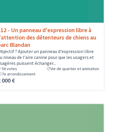
112 - Un panneau d'expression libre à
l'attention des détenteurs de chiens au
parc Blandan
bjectif ? Ajouter un panneau d'expression libre
u niveau de l'aire canine pour que les usagers et
sagères puissent échanger...
56
votes
Vie de quartier et animation
7e arrondissement
2 000 €