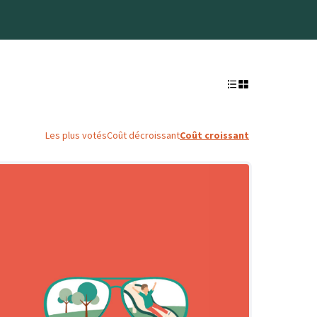
Les plus votés
Coût décroissant
Coût croissant