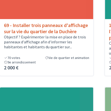
69 - Installer trois panneaux d'affichage
sur la vie du quartier de la Duchère
Objectif ? Expérimenter la mise en place de trois
panneaux d'affichage afin d'informer les
O
habitantes et habitants du quartier sur...
a
u
70
votes
Vie de quartier et animation
9e arrondissement
2 000 €