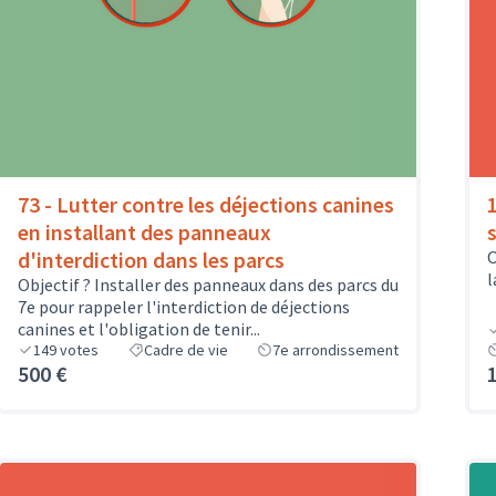
73 - Lutter contre les déjections canines
en installant des panneaux
d'interdiction dans les parcs
O
l
Objectif ? Installer des panneaux dans des parcs du
7e pour rappeler l'interdiction de déjections
canines et l'obligation de tenir...
149
votes
Cadre de vie
7e arrondissement
500 €