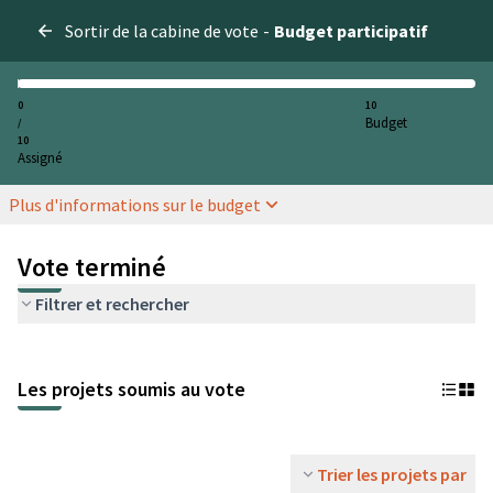
Sortir de la cabine de vote
-
Budget participatif
0
10
Budget
/
10
Assigné
Plus d'informations sur le budget
Vote terminé
Filtrer et rechercher
Les projets soumis au vote
Trier les projets par