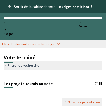
Sortir de la cabine de vote
-
Budget participatif
0
10
Budget
/
10
Assigné
Plus d'informations sur le budget
Vote terminé
Filtrer et rechercher
Les projets soumis au vote
Trier les projets par