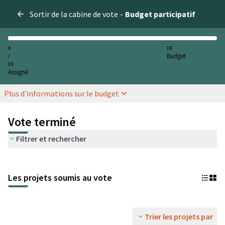
Sortir de la cabine de vote
-
Budget participatif
0
10
Budget
/
10
Assigné
Plus d'informations sur le budget
Vote terminé
Filtrer et rechercher
Les projets soumis au vote
Trier les projets par