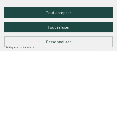
195 - Une fresque pour le square Fusier
Tout accepter
58
votes
Culture et patrimoine
3e arrondissement
Sélectionné
Tout refuser
20 000 €
Personnaliser
Politique de confidentialité