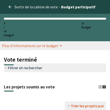
Sortir de la cabine de vote
-
Budget participatif
0
10
Budget
/
10
Assigné
Plus d'informations sur le budget
Vote terminé
Filtrer et rechercher
Les projets soumis au vote
Trier les projets par