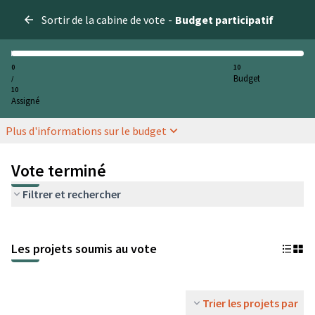
Sortir de la cabine de vote
-
Budget participatif
0
10
Budget
/
10
Assigné
Plus d'informations sur le budget
Vote terminé
Filtrer et rechercher
Les projets soumis au vote
Trier les projets par