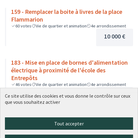
159 - Remplacer la boite à livres de la place
Flammarion
60
votes
Vie de quartier et animation
4e arrondissement
10 000 €
183 - Mise en place de bornes d'alimentation
électrique à proximité de l'école des
Entrepôts
46
votes
Vie de quartier et animation
4e arrondissement
45 000 €
Ce site utilise des cookies et vous donne le contrôle sur ceux
que vous souhaitez activer
213 - Une fresque pour la trémie de
Tout accepter
Birmingham
39
votes
Culture et patrimoine
4e arrondissement