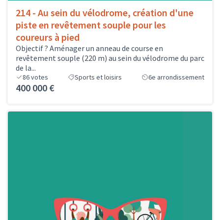
214 - Au sein du vélodrome, création d'une
piste en revêtement souple pour les
coureurs à pied
Objectif ? Aménager un anneau de course en
revêtement souple (220 m) au sein du vélodrome du parc
de la...
86
votes
Sports et loisirs
6e arrondissement
400 000 €