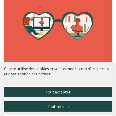
Ce site utilise des cookies et vous donne le contrôle sur ceux
que vous souhaitez activer
68 - Installer deux panneaux d'information
Objectif ? Installer des panneaux d'information afin que
Tout accepter
chacun puisse connaitre les évènements et
propositions des associations de son quartier.
53
votes
Vie de quartier et animation
6e arrondissement
Tout refuser
1 000 €