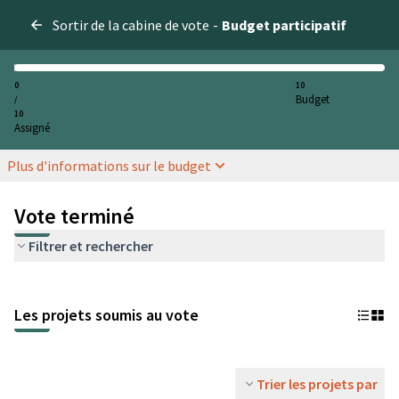
Sortir de la cabine de vote
-
Budget participatif
0
10
Budget
/
10
Assigné
Plus d'informations sur le budget
Vote terminé
Filtrer et rechercher
Les projets soumis au vote
Trier les projets par