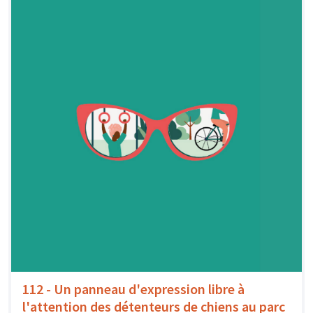
112 - Un panneau d'expression libre à
l'attention des détenteurs de chiens au parc