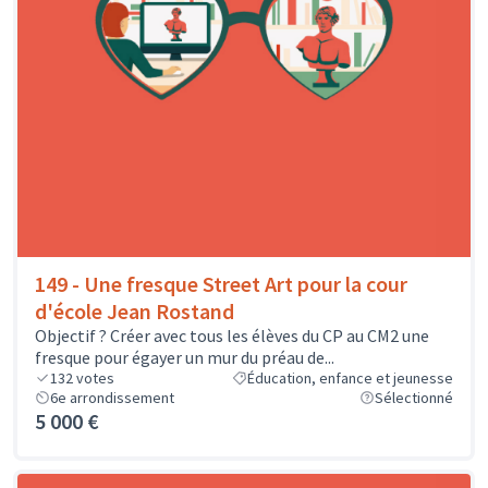
149 - Une fresque Street Art pour la cour
d'école Jean Rostand
Objectif ? Créer avec tous les élèves du CP au CM2 une
fresque pour égayer un mur du préau de...
132
votes
Éducation, enfance et jeunesse
6e arrondissement
Sélectionné
5 000 €