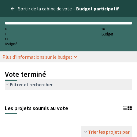
Sortir de la cabine de vote
-
Budget participatif
0
10
Budget
/
10
Assigné
Plus d'informations sur le budget
Vote terminé
Filtrer et rechercher
Les projets soumis au vote
Trier les projets par