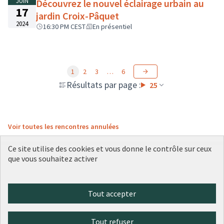
JUIN
Découvrez le nouvel éclairage urbain au
17
jardin Croix-Pâquet
2024
16:30 PM CEST
En présentiel
1
2
3
…
6
Résultats par page :
25
Voir toutes les rencontres annulées
Ce site utilise des cookies et vous donne le contrôle sur ceux
que vous souhaitez activer
Conditions d'utilisation
Paramètres des cookies
Plateforme de participation citoyenne de la Ville de Lyon sur X
Plateforme de participation citoyenne de la Ville de Lyon sur Face
Plateforme de participation citoyenne de la Ville de Lyon sur 
Plateforme de participation citoyenne de la Ville de Lyo
Plateforme de participation citoyenne de la Ville d
Tout accepter
(Lien externe)
(Lien externe)
(Lien externe)
(Lien externe)
(Lien externe)
Tout refuser