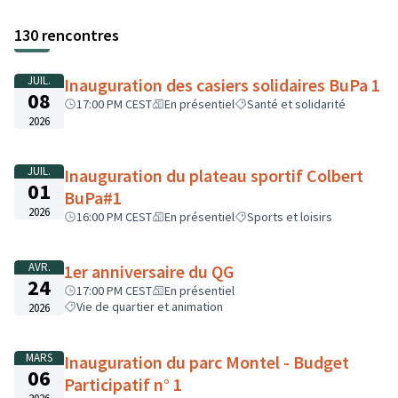
130 rencontres
JUIL.
Inauguration des casiers solidaires BuPa 1
08
17:00 PM CEST
En présentiel
Santé et solidarité
2026
JUIL.
Inauguration du plateau sportif Colbert
01
BuPa#1
2026
16:00 PM CEST
En présentiel
Sports et loisirs
AVR.
1er anniversaire du QG
24
17:00 PM CEST
En présentiel
Vie de quartier et animation
2026
MARS
Inauguration du parc Montel - Budget
06
Participatif n° 1