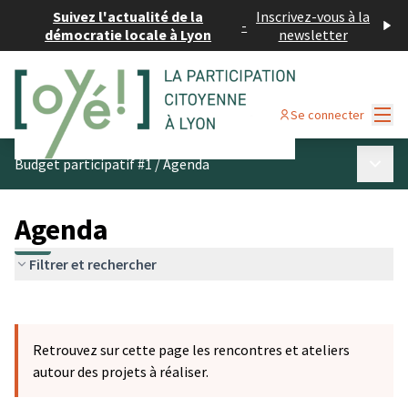
Suivez l'actualité de la
Inscrivez-vous à la
-
démocratie locale à Lyon
newsletter
Menu
Se connecter
Menu p
Budget participatif #1
/
Agenda
Agenda
Filtrer et rechercher
Passer la carte
Leaflet
|
©
OpenStreetMap
contributors
L'élément suivant est une carte qui présente les éléments 
+
Retrouvez sur cette page les rencontres et ateliers
−
autour des projets à réaliser.