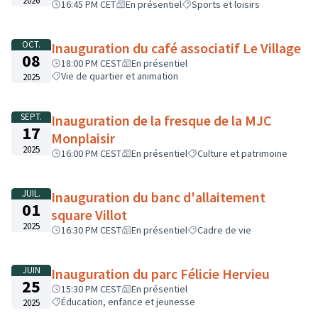
2026
16:45 PM CET
En présentiel
Sports et loisirs
OCT.
Inauguration du café associatif Le Village
08
18:00 PM CEST
En présentiel
Vie de quartier et animation
2025
SEPT.
Inauguration de la fresque de la MJC
17
Monplaisir
2025
16:00 PM CEST
En présentiel
Culture et patrimoine
JUIL.
Inauguration du banc d'allaitement
01
square Villot
2025
16:30 PM CEST
En présentiel
Cadre de vie
JUIN
Inauguration du parc Félicie Hervieu
25
15:30 PM CEST
En présentiel
Éducation, enfance et jeunesse
2025