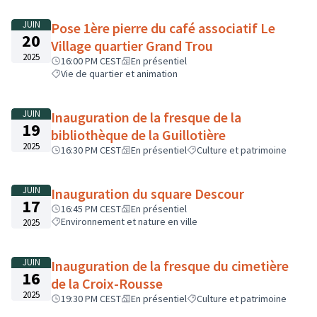
JUIN
Pose 1ère pierre du café associatif Le
20
Village quartier Grand Trou
2025
16:00 PM CEST
En présentiel
Vie de quartier et animation
JUIN
Inauguration de la fresque de la
19
bibliothèque de la Guillotière
2025
16:30 PM CEST
En présentiel
Culture et patrimoine
JUIN
Inauguration du square Descour
17
16:45 PM CEST
En présentiel
Environnement et nature en ville
2025
JUIN
Inauguration de la fresque du cimetière
16
de la Croix-Rousse
2025
19:30 PM CEST
En présentiel
Culture et patrimoine