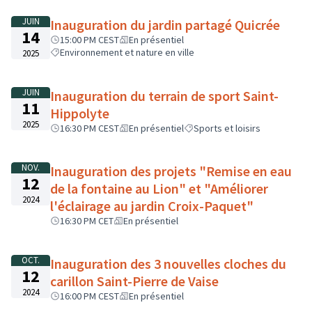
JUIN
Inauguration du jardin partagé Quicrée
14
15:00 PM CEST
En présentiel
Environnement et nature en ville
2025
JUIN
Inauguration du terrain de sport Saint-
11
Hippolyte
2025
16:30 PM CEST
En présentiel
Sports et loisirs
NOV.
Inauguration des projets "Remise en eau
12
de la fontaine au Lion" et "Améliorer
2024
l'éclairage au jardin Croix-Paquet"
16:30 PM CET
En présentiel
OCT.
Inauguration des 3 nouvelles cloches du
12
carillon Saint-Pierre de Vaise
2024
16:00 PM CEST
En présentiel