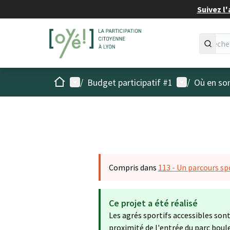
Suivez l'
Accueil
Menu principal
Menu utilisat
/
Budget participatif #1
/
Où en son
Compris dans
113 - Un parcours spo
Ce projet a été réalisé
Les agrés sportifs accessibles sont i
proximité de l'entrée du parc bou