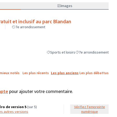
Images
ratuit et inclusif au parc Blandan
7e arrondissement
Sports et loisirs
7e arrondissement
Filtrer les résultats de la catégorie : Sports et
Filtrer les résultats pour l
 mieux notés
Les plus récents
Les plus anciens
Les plus débattus
mpte
pour ajouter votre commentaire.
ro de version 5
(sur 5)
Vérifiez l'empreinte
 les autres versions
numérique