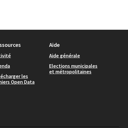
ssources
Aide
ivité
Aide générale
enda
Elections municipales
et métropolitaines
lécharger les
chiers Open Data