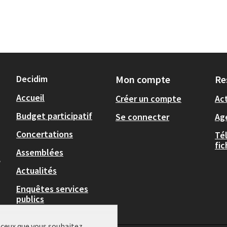
Decidim
Mon compte
Re
Accueil
Créer un compte
Act
Budget participatif
Se connecter
Ag
Concertations
Té
fi
Assemblées
,
Actualités
Enquêtes services
publics
r ceux que vous souhaitez