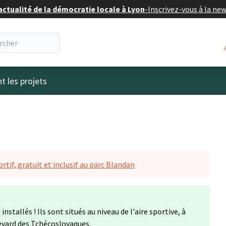
actualité de la démocratie locale à Lyon
-
Inscrivez-vous à la ne
eur
t les projets
rtif, gratuit et inclusif au parc Blandan
nstallés ! Ils sont situés au niveau de l'aire sportive, à
levard des Tchécoslovaques.