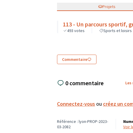
Projets
113 - Un parcours sportif, g
493
votes
Sports et loisirs
Commentaire
0 commentaire
Les
Connectez-vous
ou
créez un co
Référence : lyon-PROP-2023-
Numé
03-2082
voir