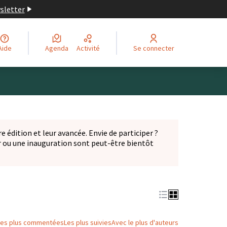
wsletter
Aide
Agenda
Activité
Se connecter
Leaflet
|
©
OpenStreetMap
contributors
ge comme des points de carte. L'élément peut être utilisé ave
e édition et leur avancée. Envie de participer ?
er ou une inauguration sont peut-être bientôt
nglet)
Les plus commentées
Les plus suivies
Avec le plus d'auteurs