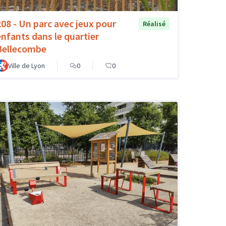
208 - Un parc avec jeux pour
Réalisé
enfants dans le quartier
Bellecombe
Ville de Lyon
0
0