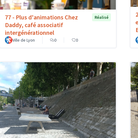
77 - Plus d'animations Chez
Réalisé
Daddy, café associatif
intergénérationnel
Ville de Lyon
0
0