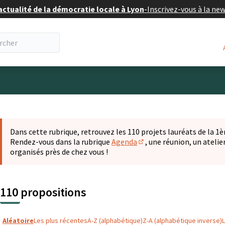
actualité de la démocratie locale à Lyon
-
Inscrivez-vous à la ne
eur
 la carte
t suivant est une carte qui présente les éléments de cette pa
Dans cette rubrique, retrouvez les 110 projets lauréats de la 1èr
Rendez-vous dans la rubrique
Agenda
, une réunion, un ateli
(S'ouvre dans un nouvel o
organisés près de chez vous !
110 propositions
Aléatoire
Les plus récentes
A-Z (alphabétique)
Z-A (alphabétique inverse)