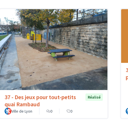
3
37 - Des jeux pour tout-petits
Réalisé
quai Rambaud
Ville de Lyon
0
0