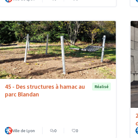
45 - Des structures à hamac au
Réalisé
parc Blandan
Ville de Lyon
0
0