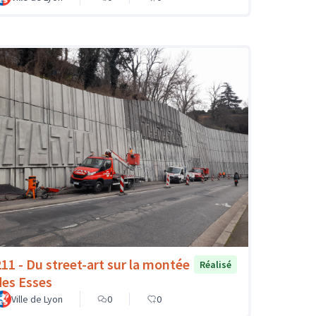
211 - Du street-art sur la montée
Réalisé
des Esses
Ville de Lyon
0
0