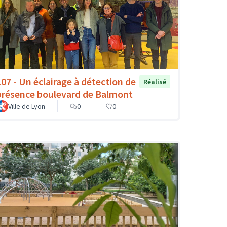
107 - Un éclairage à détection de
Réalisé
présence boulevard de Balmont
Ville de Lyon
0
0