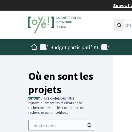
Suivez l'
Accueil
Menu principal
Menu utilisat
/
Budget participatif #1
/
Passer
L'élémen
+
−
Où en sont les
projets
Le formulaire ci-dessous filtre
dynamiquement les résultats de la
recherche lorsque les conditions de
recherche sont modifiées.