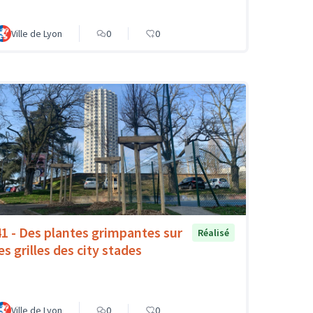
Ville de Lyon
0
0
41 - Des plantes grimpantes sur
Réalisé
es grilles des city stades
Ville de Lyon
0
0