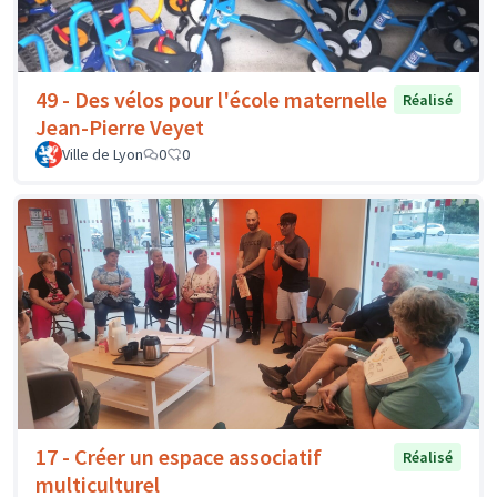
49 - Des vélos pour l'école maternelle
Réalisé
Jean-Pierre Veyet
Ville de Lyon
0
0
17 - Créer un espace associatif
Réalisé
multiculturel