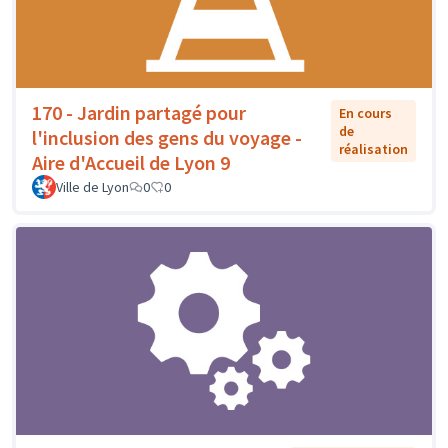
170 - Jardin partagé pour
En cours
de
l'inclusion des gens du voyage -
réalisation
Aire d'Accueil de Lyon 9
Ville de Lyon
0
0