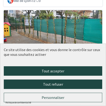
Ville de Lyon
1
0
Ce site utilise des cookies et vous donne le contrôle sur ceux
que vous souhaitez activer
144 - Végétaliser la cour de la crèche
Réalisé
Popy
Tout accepter
Ville de Lyon
0
0
Tout refuser
Personnaliser
Politique de confidentialité