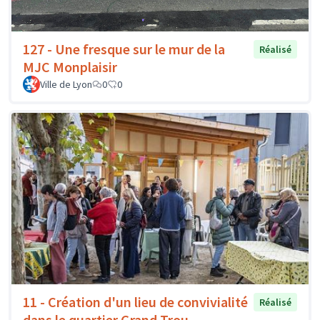
127 - Une fresque sur le mur de la
Réalisé
MJC Monplaisir
Ville de Lyon
0
0
11 - Création d'un lieu de convivialité
Réalisé
dans le quartier Grand Trou