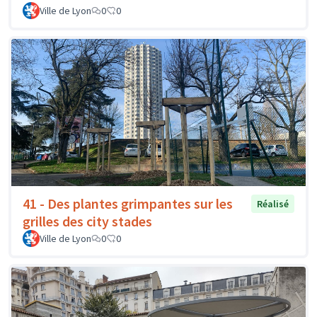
Ville de Lyon
0
0
41 - Des plantes grimpantes sur les
Réalisé
grilles des city stades
Ville de Lyon
0
0