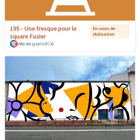
195 - Une fresque pour le
En cours de
réalisation
square Fusier
Ville de Lyon
0
0