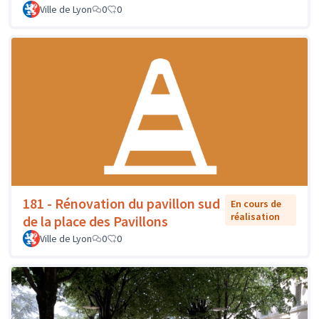
Ville de Lyon
0
0
181 - Rénovation du pavillon sud
En cours de
réalisation
de la place des Pavillons
Ville de Lyon
0
0