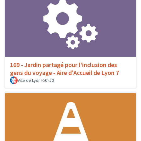
169 - Jardin partagé pour l'inclusion des
gens du voyage - Aire d'Accueil de Lyon 7
Ville de Lyon
0
0