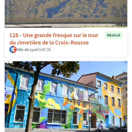
128 - Une grande fresque sur le mur
Réalisé
du cimetière de la Croix-Rousse
Ville de Lyon
0
0