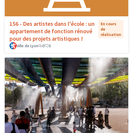
156 - Des artistes dans l'école : un
En cours
de
appartement de fonction rénové
réalisation
pour des projets artistiques !
Ville de Lyon
0
0