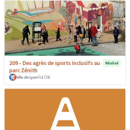
209 - Des agrès de sports inclusifs au
Réalisé
parc Zénith
Ville de Lyon
1
0