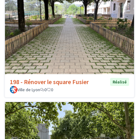
198 - Rénover le square Fusier
Réalisé
Ville de Lyon
0
0