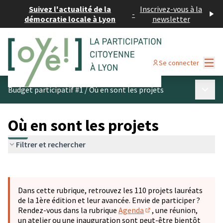
Suivez l'actualité de la
Inscrivez-vous à la
-
démocratie locale à Lyon
newsletter
Menu
Se connecter
Menu p
Budget participatif #1
/
Où en sont les projets
Où en sont les projets
Filtrer et rechercher
Passer la carte
Leaflet
|
©
OpenStreetMap
contributors
L'élément suivant est une carte qui présente les éléments 
+
Dans cette rubrique, retrouvez les 110 projets lauréats
−
de la 1ère édition et leur avancée. Envie de participer ?
Rendez-vous dans la rubrique
Agenda
, une réunion,
(S'ouvre dans un nouve
un atelier ou une inauguration sont peut-être bientôt