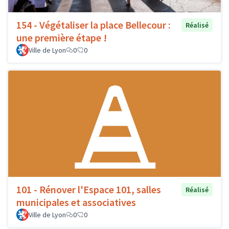
154 - Végétaliser la place Bellecour :
Réalisé
une première étape !
Ville de Lyon
0
0
101 - Rénover l'Espace 101, salles
Réalisé
municipales et associatives
Ville de Lyon
0
0