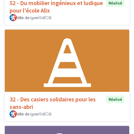
52 - Du mobilier ingénieux et ludique
Réalisé
pour l'école Alix
Ville de Lyon
0
0
32 - Des casiers solidaires pour les
Réalisé
sans-abri
Ville de Lyon
0
0