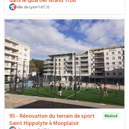
Ville de Lyon
0
0
95 - Rénovation du terrain de sport
Réalisé
Saint Hippolyte à Monplaisir