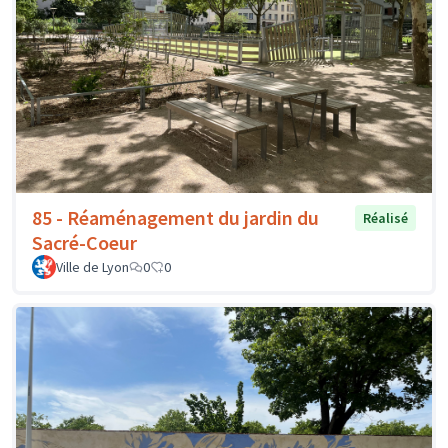
85 - Réaménagement du jardin du
Réalisé
Sacré-Coeur
Ville de Lyon
0
0