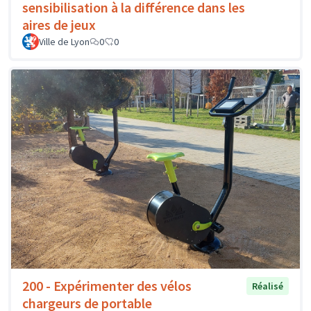
sensibilisation à la différence dans les
aires de jeux
Ville de Lyon
0
0
200 - Expérimenter des vélos
Réalisé
chargeurs de portable