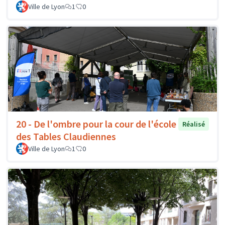
Ville de Lyon
1
0
20 - De l'ombre pour la cour de l'école
Réalisé
des Tables Claudiennes
Ville de Lyon
1
0