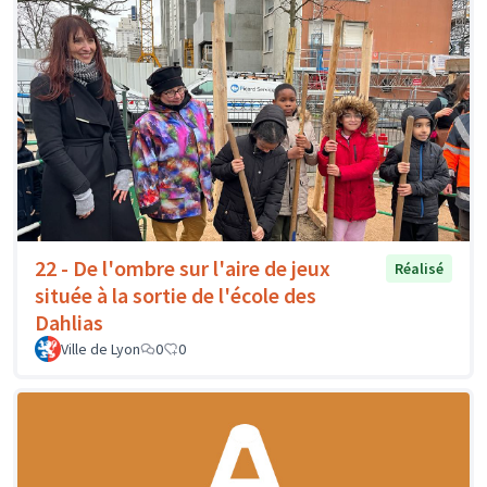
22 - De l'ombre sur l'aire de jeux
Réalisé
située à la sortie de l'école des
Dahlias
Ville de Lyon
0
0