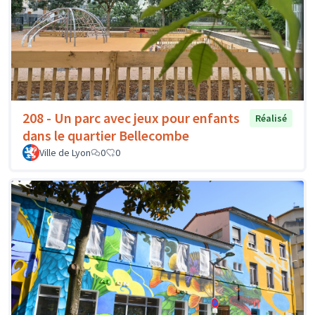
208 - Un parc avec jeux pour enfants
Réalisé
dans le quartier Bellecombe
Ville de Lyon
0
0