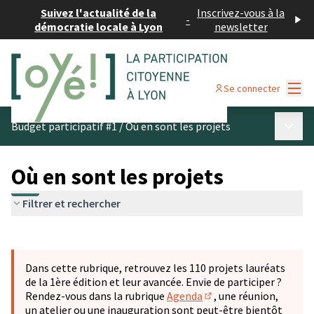
Suivez l'actualité de la
Inscrivez-vous à la
-
démocratie locale à Lyon
newsletter
Menu
Se connecter
Menu p
Budget participatif #1
/
Où en sont les projets
Où en sont les projets
Filtrer et rechercher
Passer la carte
Leaflet
|
©
OpenStreetMap
contributors
L'élément suivant est une carte qui présente les éléments 
+
Dans cette rubrique, retrouvez les 110 projets lauréats
−
de la 1ère édition et leur avancée. Envie de participer ?
Rendez-vous dans la rubrique
Agenda
, une réunion,
(S'ouvre dans un nouve
un atelier ou une inauguration sont peut-être bientôt