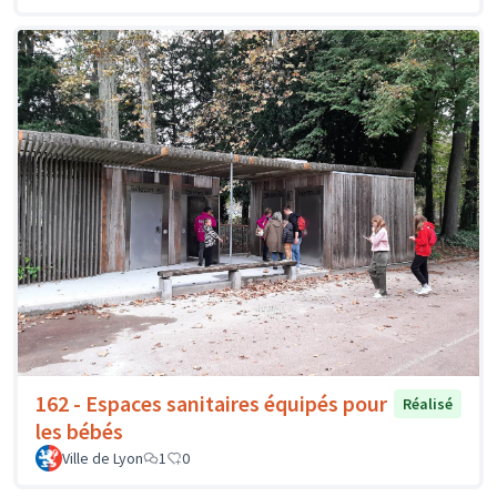
162 - Espaces sanitaires équipés pour
Réalisé
les bébés
Ville de Lyon
1
0