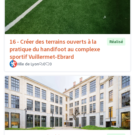
16 - Créer des terrains ouverts à la
Réalisé
pratique du handifoot au complexe
sportif Vuillermet-Ebrard
Ville de Lyon
0
0