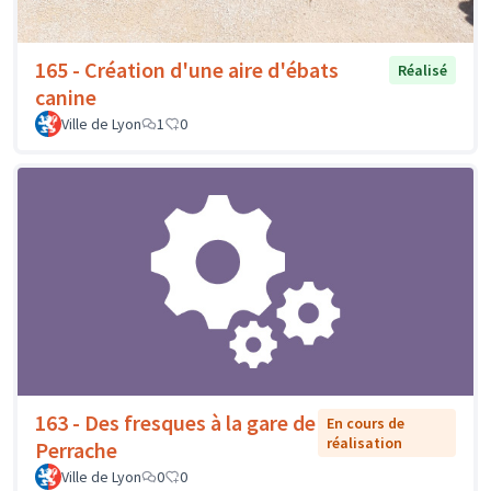
165 - Création d'une aire d'ébats
Réalisé
canine
Ville de Lyon
1
0
163 - Des fresques à la gare de
En cours de
réalisation
Perrache
Ville de Lyon
0
0