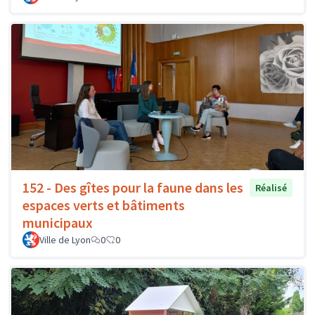
152 - Des gîtes pour la faune dans les
Réalisé
espaces verts et bâtiments
municipaux
Ville de Lyon
0
0