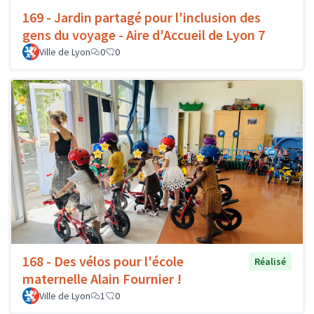
169 - Jardin partagé pour l'inclusion des
gens du voyage - Aire d'Accueil de Lyon 7
Ville de Lyon
0
0
168 - Des vélos pour l'école
Réalisé
maternelle Alain Fournier !
Ville de Lyon
1
0