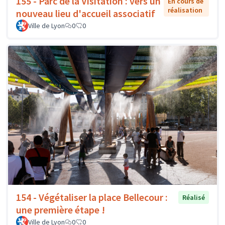
155 - Parc de la Visitation : vers un
En cours de
réalisation
nouveau lieu d'accueil associatif
Ville de Lyon
0
0
154 - Végétaliser la place Bellecour :
Réalisé
une première étape !
Ville de Lyon
0
0