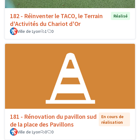
182 - Réinventer le TACO, le Terrain
Réalisé
d'Activités du Chariot d'Or
Ville de Lyon
1
0
181 - Rénovation du pavillon sud
En cours de
réalisation
de la place des Pavillons
Ville de Lyon
0
0