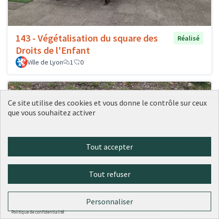
143 - Végétalisation du square des
Réalisé
Droits de l'Enfant
Ville de Lyon
1
0
Ce site utilise des cookies et vous donne le contrôle sur ceux
que vous souhaitez activer
Tout accepter
Tout refuser
142 - Une table d'échecs au parc
Réalisé
Personnaliser
Blandan
Politique de confidentialité