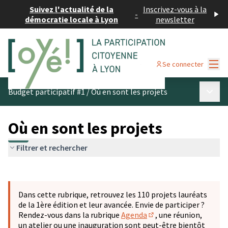
Suivez l'actualité de la
Inscrivez-vous à la
-
démocratie locale à Lyon
newsletter
Menu
Se connecter
Menu p
Budget participatif #1
/
Où en sont les projets
Où en sont les projets
Filtrer et rechercher
Passer la carte
Leaflet
|
©
OpenStreetMap
contributors
L'élément suivant est une carte qui présente les éléments 
+
Dans cette rubrique, retrouvez les 110 projets lauréats
−
de la 1ère édition et leur avancée. Envie de participer ?
Rendez-vous dans la rubrique
Agenda
, une réunion,
(S'ouvre dans un nouve
un atelier ou une inauguration sont peut-être bientôt