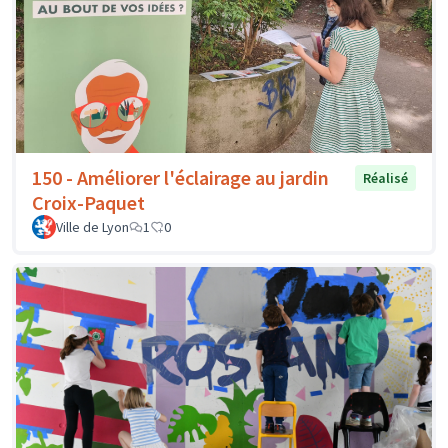
150 - Améliorer l'éclairage au jardin
Réalisé
Croix-Paquet
Ville de Lyon
1
0