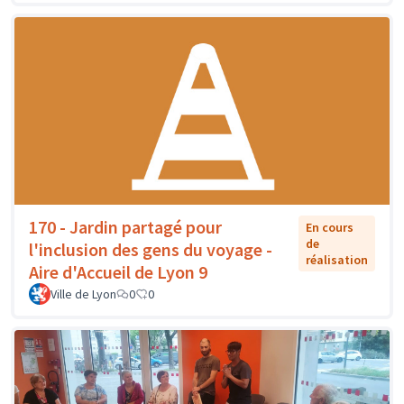
170 - Jardin partagé pour
En cours
de
l'inclusion des gens du voyage -
réalisation
Aire d'Accueil de Lyon 9
Ville de Lyon
0
0