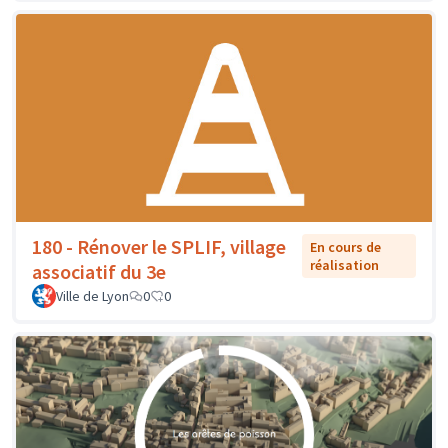
180 - Rénover le SPLIF, village
En cours de
réalisation
associatif du 3e
Ville de Lyon
0
0