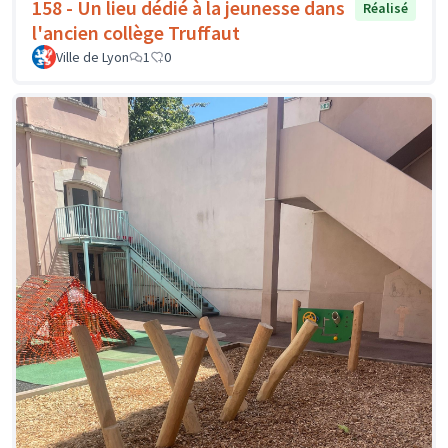
158 - Un lieu dédié à la jeunesse dans
Réalisé
l'ancien collège Truffaut
Ville de Lyon
1
0