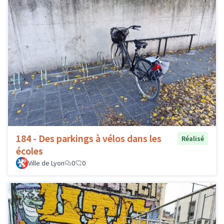
184 - Des parkings à vélos dans les
Réalisé
écoles
Ville de Lyon
0
0