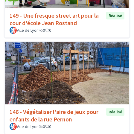
149 - Une fresque street art pour la
Réalisé
cour d'école Jean Rostand
Ville de Lyon
0
0
146 - Végétaliser l'aire de jeux pour
Réalisé
enfants de la rue Pernon
Ville de Lyon
0
0