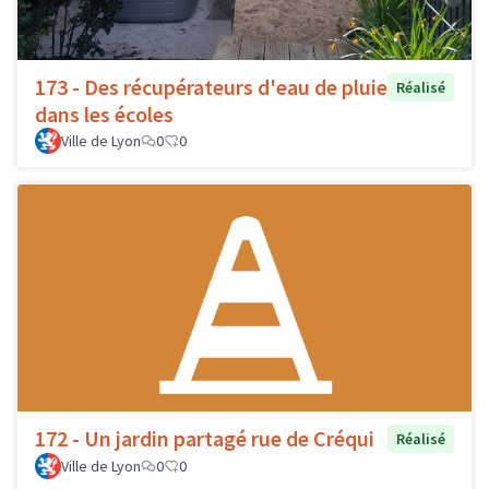
173 - Des récupérateurs d'eau de pluie
Réalisé
dans les écoles
Ville de Lyon
0
0
172 - Un jardin partagé rue de Créqui
Réalisé
Ville de Lyon
0
0