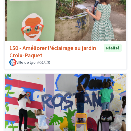
150 - Améliorer l'éclairage au jardin
Réalisé
Croix-Paquet
Ville de Lyon
1
0