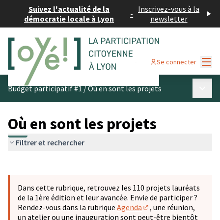
Suivez l'actualité de la
Inscrivez-vous à la
-
démocratie locale à Lyon
newsletter
Menu
Se connecter
Menu p
Budget participatif #1
/
Où en sont les projets
Où en sont les projets
Filtrer et rechercher
Passer la carte
Leaflet
|
©
OpenStreetMap
contributors
L'élément suivant est une carte qui présente les éléments 
+
Dans cette rubrique, retrouvez les 110 projets lauréats
−
de la 1ère édition et leur avancée. Envie de participer ?
Rendez-vous dans la rubrique
Agenda
, une réunion,
(S'ouvre dans un nouve
un atelier ou une inauguration sont peut-être bientôt