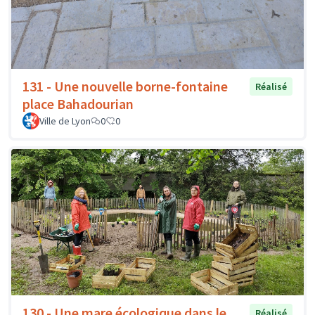
131 - Une nouvelle borne-fontaine
Réalisé
place Bahadourian
Ville de Lyon
0
0
130 - Une mare écologique dans le
Réalisé