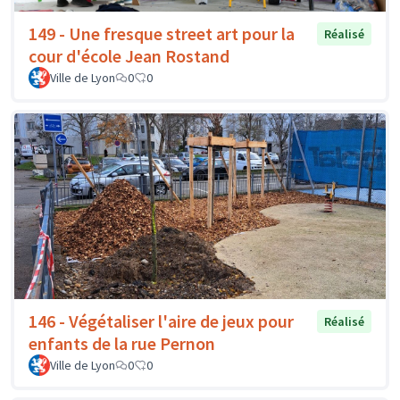
149 - Une fresque street art pour la
Réalisé
cour d'école Jean Rostand
Ville de Lyon
0
0
146 - Végétaliser l'aire de jeux pour
Réalisé
enfants de la rue Pernon
Ville de Lyon
0
0