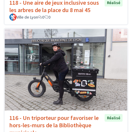
118 - Une aire de jeux inclusive sous
Réalisé
les arbres de la place du 8 mai 45
Ville de Lyon
0
0
116 - Un triporteur pour favoriser le
Réalisé
hors-les-murs de la Bibliothèque