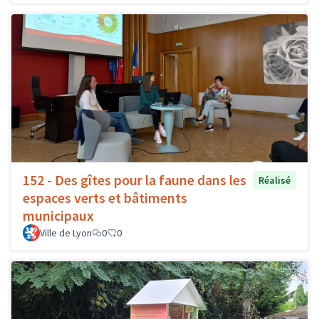
152 - Des gîtes pour la faune dans les
Réalisé
espaces verts et bâtiments
municipaux
Ville de Lyon
0
0