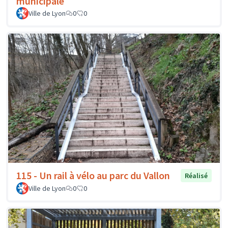
municipale
Ville de Lyon
0
0
115 - Un rail à vélo au parc du Vallon
Réalisé
Ville de Lyon
0
0