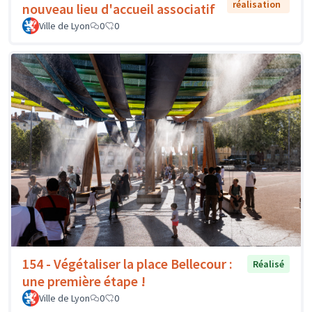
réalisation
nouveau lieu d'accueil associatif
Ville de Lyon
0
0
154 - Végétaliser la place Bellecour :
Réalisé
une première étape !
Ville de Lyon
0
0