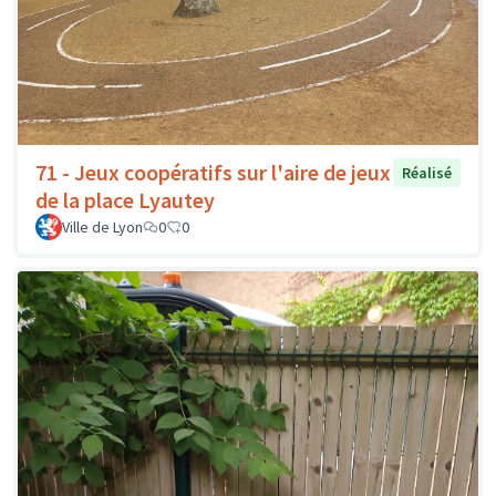
71 - Jeux coopératifs sur l'aire de jeux
Réalisé
de la place Lyautey
Ville de Lyon
0
0