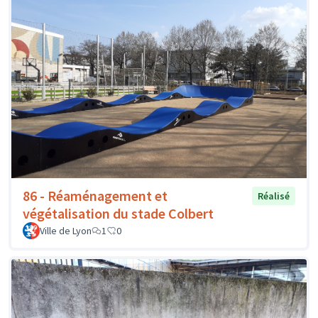
86 - Réaménagement et
Réalisé
végétalisation du stade Colbert
Ville de Lyon
1
0