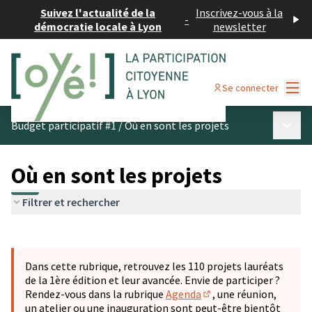
Suivez l'actualité de la
Inscrivez-vous à la
-
démocratie locale à Lyon
newsletter
Menu
Se connecter
Menu p
Budget participatif #1
/
Où en sont les projets
Où en sont les projets
Filtrer et rechercher
Passer la carte
Leaflet
|
©
OpenStreetMap
contributors
L'élément suivant est une carte qui présente les éléments 
+
Dans cette rubrique, retrouvez les 110 projets lauréats
−
de la 1ère édition et leur avancée. Envie de participer ?
Rendez-vous dans la rubrique
Agenda
, une réunion,
(S'ouvre dans un nouve
un atelier ou une inauguration sont peut-être bientôt