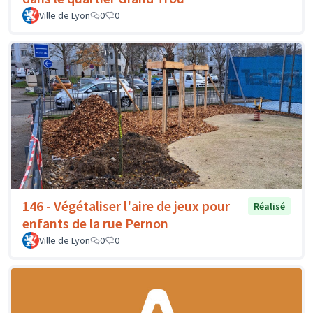
Ville de Lyon
0
0
146 - Végétaliser l'aire de jeux pour
Réalisé
enfants de la rue Pernon
Ville de Lyon
0
0