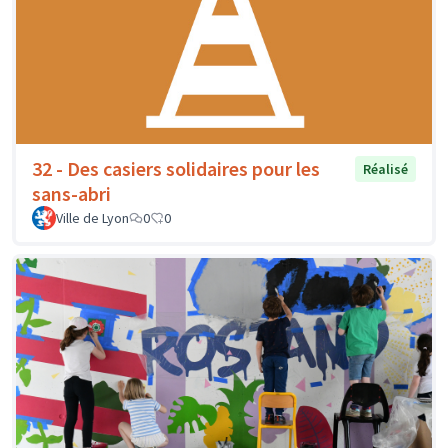
32 - Des casiers solidaires pour les
Réalisé
sans-abri
Ville de Lyon
0
0