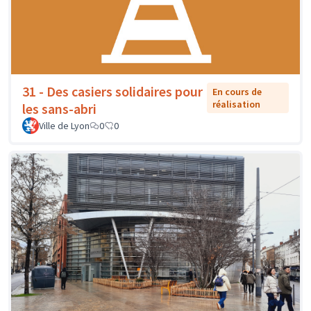
31 - Des casiers solidaires pour
En cours de
réalisation
les sans-abri
Ville de Lyon
0
0