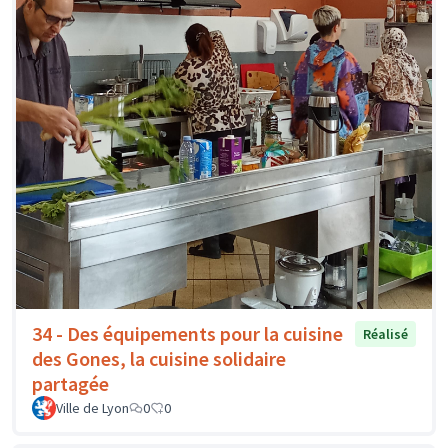
34 - Des équipements pour la cuisine
Réalisé
des Gones, la cuisine solidaire
partagée
Ville de Lyon
0
0