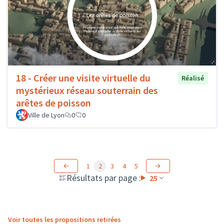
18 - Créer une visite virtuelle du
Réalisé
mystérieux réseau souterrain des
arêtes de poisson
Ville de Lyon
0
0
1
2
3
4
5
Résultats par page :
25
Voir toutes les propositions retirées