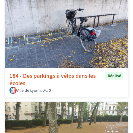
184 - Des parkings à vélos dans les
Réalisé
écoles
Ville de Lyon
0
0