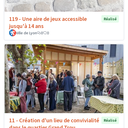
119 - Une aire de jeux accessible
Réalisé
jusqu'à 14 ans
Ville de Lyon
0
0
11 - Création d'un lieu de convivialité
Réalisé
dans le quartier Grand Trou