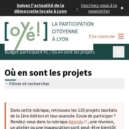
Suivez l'actualité de la
Inscrivez-vous à la
-
démocratie locale à Lyon
newsletter
Menu
Se connecter
Menu p
Budget participatif #1
/
Où en sont les projets
Où en sont les projets
Filtrer et rechercher
Passer la carte
Leaflet
|
©
OpenStreetMap
contributors
L'élément suivant est une carte qui présente les éléments 
+
Dans cette rubrique, retrouvez les 110 projets lauréats
−
de la 1ère édition et leur avancée. Envie de participer ?
Rendez-vous dans la rubrique
Agenda
, une réunion,
(S'ouvre dans un nouve
un atelier ou une inauguration sont peut-être bientôt