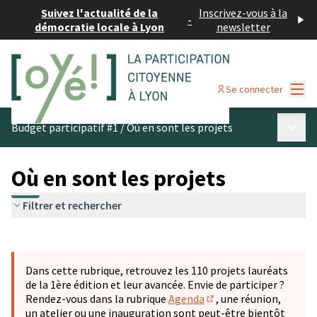
Suivez l'actualité de la
Inscrivez-vous à la
-
démocratie locale à Lyon
newsletter
Menu
Se connecter
Menu p
Budget participatif #1
/
Où en sont les projets
Où en sont les projets
Filtrer et rechercher
Passer la carte
Leaflet
|
©
OpenStreetMap
contributors
L'élément suivant est une carte qui présente les éléments 
+
Dans cette rubrique, retrouvez les 110 projets lauréats
−
de la 1ère édition et leur avancée. Envie de participer ?
Rendez-vous dans la rubrique
Agenda
, une réunion,
(S'ouvre dans un nouve
un atelier ou une inauguration sont peut-être bientôt