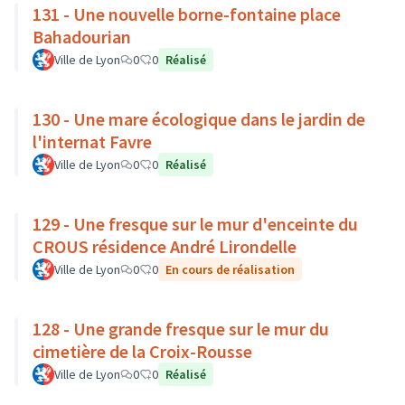
131 - Une nouvelle borne-fontaine place
Bahadourian
Ville de Lyon
0
0
Réalisé
130 - Une mare écologique dans le jardin de
l'internat Favre
Ville de Lyon
0
0
Réalisé
129 - Une fresque sur le mur d'enceinte du
CROUS résidence André Lirondelle
Ville de Lyon
0
0
En cours de réalisation
128 - Une grande fresque sur le mur du
cimetière de la Croix-Rousse
Ville de Lyon
0
0
Réalisé