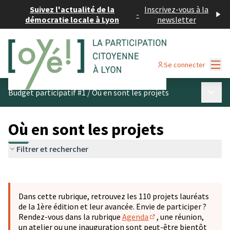
Suivez l'actualité de la
Inscrivez-vous à la
-
démocratie locale à Lyon
newsletter
Menu
Se connecter
Menu p
Budget participatif #1
/
Où en sont les projets
Où en sont les projets
Filtrer et rechercher
Passer la carte
Leaflet
|
©
OpenStreetMap
contributors
L'élément suivant est une carte qui présente les éléments 
+
Dans cette rubrique, retrouvez les 110 projets lauréats
−
de la 1ère édition et leur avancée. Envie de participer ?
Rendez-vous dans la rubrique
Agenda
, une réunion,
(S'ouvre dans un nouve
un atelier ou une inauguration sont peut-être bientôt