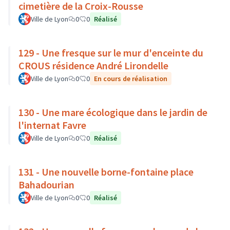
cimetière de la Croix-Rousse
Ville de Lyon
0
0
Réalisé
129 - Une fresque sur le mur d'enceinte du
CROUS résidence André Lirondelle
Ville de Lyon
0
0
En cours de réalisation
130 - Une mare écologique dans le jardin de
l'internat Favre
Ville de Lyon
0
0
Réalisé
131 - Une nouvelle borne-fontaine place
Bahadourian
Ville de Lyon
0
0
Réalisé