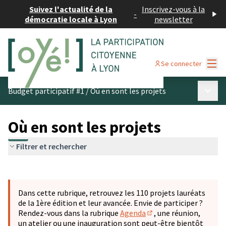
Suivez l'actualité de la
Inscrivez-vous à la
-
démocratie locale à Lyon
newsletter
Menu
Se connecter
Menu p
Budget participatif #1
/
Où en sont les projets
Où en sont les projets
Filtrer et rechercher
Passer la carte
Leaflet
|
©
OpenStreetMap
contributors
L'élément suivant est une carte qui présente les éléments 
+
Dans cette rubrique, retrouvez les 110 projets lauréats
−
de la 1ère édition et leur avancée. Envie de participer ?
Rendez-vous dans la rubrique
Agenda
, une réunion,
(S'ouvre dans un nouve
un atelier ou une inauguration sont peut-être bientôt