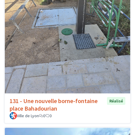
131 - Une nouvelle borne-fontaine
Réalisé
place Bahadourian
Ville de Lyon
0
0