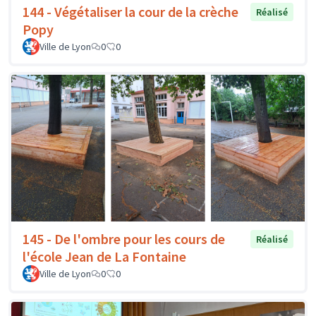
144 - Végétaliser la cour de la crèche
Réalisé
Popy
Ville de Lyon
0
0
145 - De l'ombre pour les cours de
Réalisé
l'école Jean de La Fontaine
Ville de Lyon
0
0