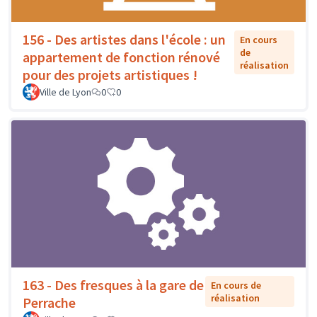
156 - Des artistes dans l'école : un
En cours
de
appartement de fonction rénové
réalisation
pour des projets artistiques !
Ville de Lyon
0
0
163 - Des fresques à la gare de
En cours de
réalisation
Perrache