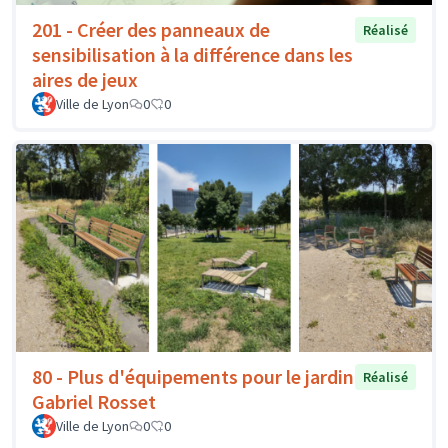
201 - Créer des panneaux de
Réalisé
sensibilisation à la différence dans les
aires de jeux
Ville de Lyon
0
0
80 - Plus d'équipements pour le jardin
Réalisé
Gabriel Rosset
Ville de Lyon
0
0