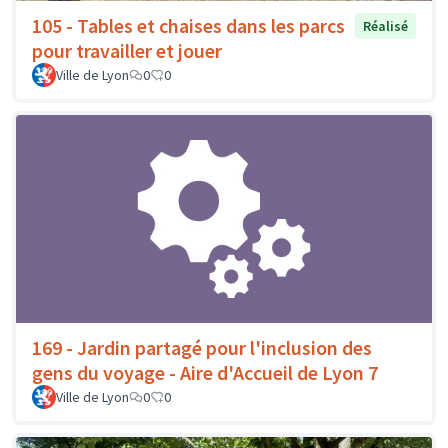
105 - Tables et chaises dans les parcs
Réalisé
pour travailler et jouer
Ville de Lyon
0
0
169 - Jardin partagé pour l'inclusion des
gens du voyage - Aire d'Accueil de Lyon 7
Ville de Lyon
0
0