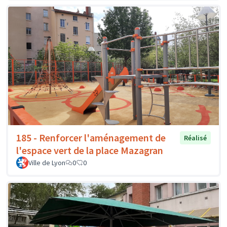
185 - Renforcer l'aménagement de
Réalisé
l'espace vert de la place Mazagran
Ville de Lyon
0
0