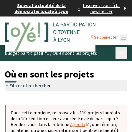
Suivez l'actualité de la
Inscrivez-vous à la
-
démocratie locale à Lyon
newsletter
Menu
Se connecter
Menu p
Budget participatif #1
/
Où en sont les projets
Où en sont les projets
Filtrer et rechercher
Passer la carte
Leaflet
|
©
OpenStreetMap
contributors
L'élément suivant est une carte qui présente les éléments 
+
Dans cette rubrique, retrouvez les 110 projets lauréats
−
de la 1ère édition et leur avancée. Envie de participer ?
Rendez-vous dans la rubrique
Agenda
, une réunion,
(S'ouvre dans un nouve
un atelier ou une inauguration sont peut-être bientôt