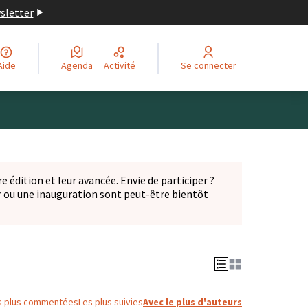
wsletter
Aide
Agenda
Activité
Se connecter
Leaflet
|
©
OpenStreetMap
contributors
ge comme des points de carte. L'élément peut être utilisé ave
e édition et leur avancée. Envie de participer ?
er ou une inauguration sont peut-être bientôt
nglet)
s plus commentées
Les plus suivies
Avec le plus d'auteurs