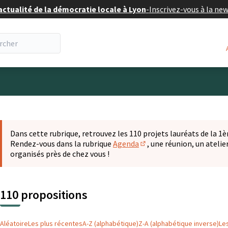
actualité de la démocratie locale à Lyon
-
Inscrivez-vous à la ne
eur
 la carte
t suivant est une carte qui présente les éléments de cette pa
Dans cette rubrique, retrouvez les 110 projets lauréats de la 1èr
Rendez-vous dans la rubrique
Agenda
, une réunion, un ateli
(S'ouvre dans un nouvel o
organisés près de chez vous !
110 propositions
Aléatoire
Les plus récentes
A-Z (alphabétique)
Z-A (alphabétique inverse)
Le