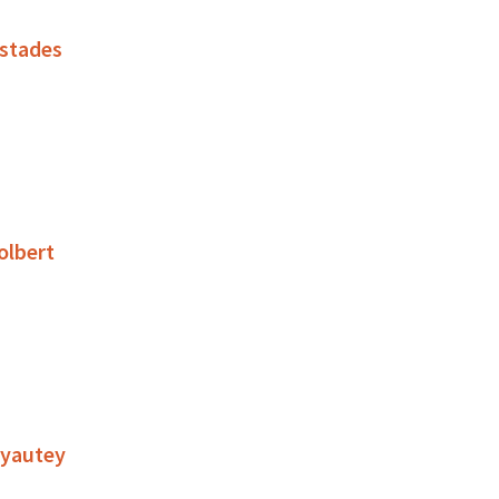
 stades
olbert
 Lyautey