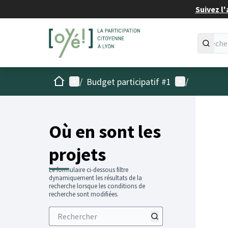
Suivez l'
Accueil
Menu principal
Menu utilisat
/
Budget participatif #1
/
Passer
L'élémen
+
−
Où en sont les
projets
Le formulaire ci-dessous filtre
dynamiquement les résultats de la
recherche lorsque les conditions de
recherche sont modifiées.