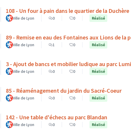
108 - Un four à pain dans le quartier de la Duchère
Ville de Lyon
0
0
Réalisé
89 - Remise en eau des Fontaines aux Lions de la 
Ville de Lyon
1
0
Réalisé
3 - Ajout de bancs et mobilier ludique au parc Lum
Ville de Lyon
0
0
Réalisé
85 - Réaménagement du jardin du Sacré-Coeur
Ville de Lyon
0
0
Réalisé
142 - Une table d'échecs au parc Blandan
Ville de Lyon
0
0
Réalisé