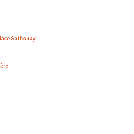
place Sathonay
ière