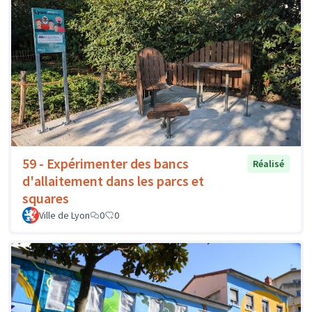
59 - Expérimenter des bancs
Réalisé
d'allaitement dans les parcs et
squares
Ville de Lyon
0
0