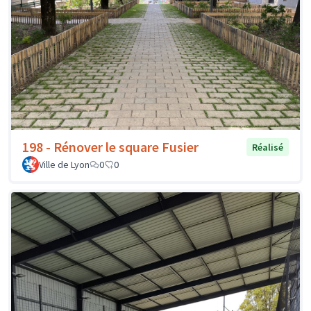
198 - Rénover le square Fusier
Réalisé
Ville de Lyon
0
0