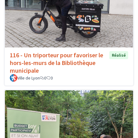
116 - Un triporteur pour favoriser le
Réalisé
hors-les-murs de la Bibliothèque
municipale
Ville de Lyon
0
0