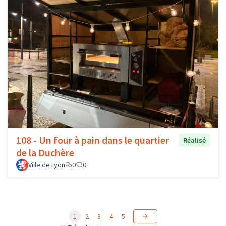
108 - Un four à pain dans le quartier
Réalisé
de la Duchère
Ville de Lyon
0
0
1
2
3
4
5