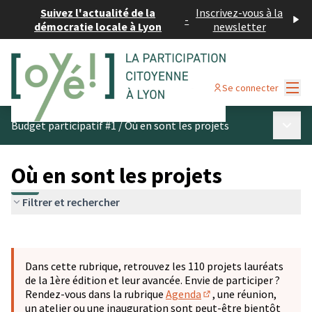
Suivez l'actualité de la
Inscrivez-vous à la
-
démocratie locale à Lyon
newsletter
Menu
Se connecter
Menu p
Budget participatif #1
/
Où en sont les projets
Où en sont les projets
Filtrer et rechercher
Passer la carte
Leaflet
|
©
OpenStreetMap
contributors
L'élément suivant est une carte qui présente les éléments 
+
Dans cette rubrique, retrouvez les 110 projets lauréats
−
de la 1ère édition et leur avancée. Envie de participer ?
Rendez-vous dans la rubrique
Agenda
, une réunion,
(S'ouvre dans un nouve
un atelier ou une inauguration sont peut-être bientôt