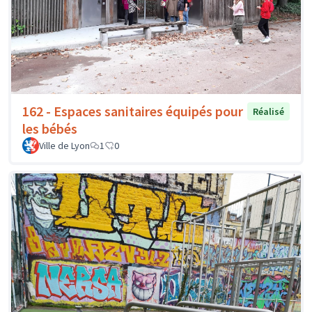
162 - Espaces sanitaires équipés pour
Réalisé
les bébés
Ville de Lyon
1
0