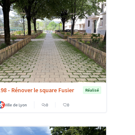
198 - Rénover le square Fusier
Réalisé
Ville de Lyon
0
0