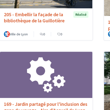
205 - Embellir la façade de la
Réalisé
bibliothèque de la Guillotière
p
Ville de Lyon
0
0
169 - Jardin partagé pour l'inclusion des