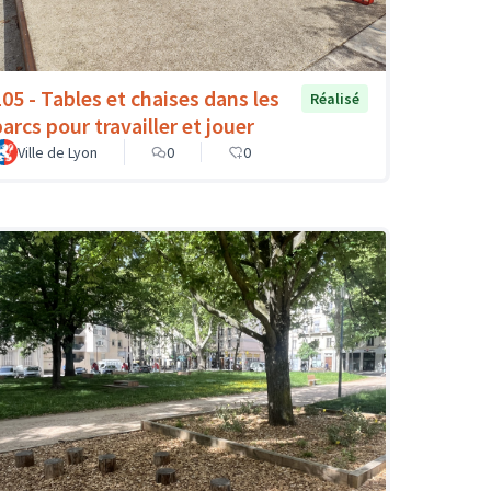
105 - Tables et chaises dans les
Réalisé
arcs pour travailler et jouer
Ville de Lyon
0
0