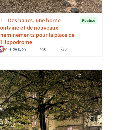
51 - Des bancs, une borne-
Réalisé
fontaine et de nouveaux
cheminements pour la place de
l'Hippodrome
Ville de Lyon
0
0