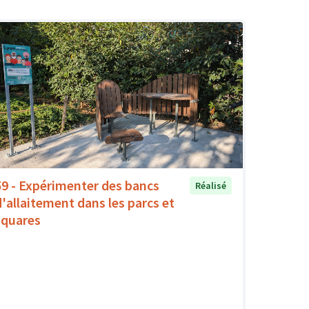
59 - Expérimenter des bancs
Réalisé
d'allaitement dans les parcs et
squares