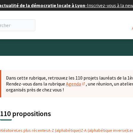
actualité de la démocratie locale à Lyon
-
Inscrivez-vous à la ne
eur
 la carte
t suivant est une carte qui présente les éléments de cette pa
Dans cette rubrique, retrouvez les 110 projets lauréats de la 1èr
Rendez-vous dans la rubrique
Agenda
, une réunion, un ateli
(S'ouvre dans un nouvel o
organisés près de chez vous !
110 propositions
Aléatoire
Les plus récentes
A-Z (alphabétique)
Z-A (alphabétique inverse)
Le