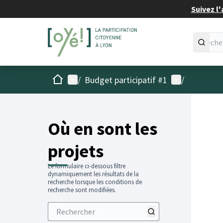
Suivez l'
Accueil
Menu principal
Menu utilisat
/
Budget participatif #1
/
Passer
L'élémen
+
−
Où en sont les
projets
Le formulaire ci-dessous filtre
dynamiquement les résultats de la
recherche lorsque les conditions de
recherche sont modifiées.