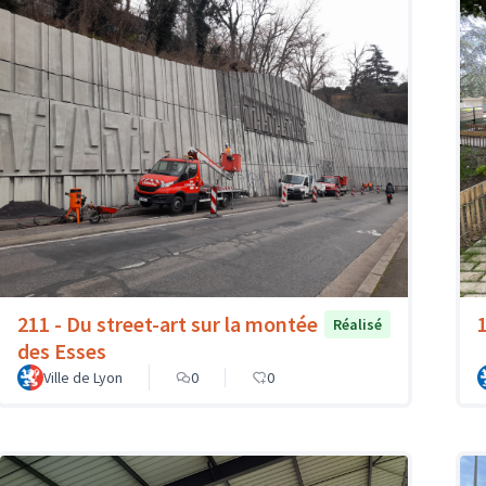
211 - Du street-art sur la montée
Réalisé
des Esses
Ville de Lyon
0
0