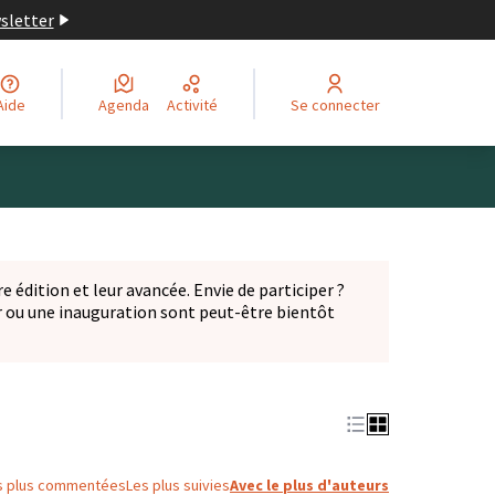
wsletter
Aide
Agenda
Activité
Se connecter
Leaflet
|
©
OpenStreetMap
contributors
ge comme des points de carte. L'élément peut être utilisé ave
e édition et leur avancée. Envie de participer ?
er ou une inauguration sont peut-être bientôt
nglet)
s plus commentées
Les plus suivies
Avec le plus d'auteurs