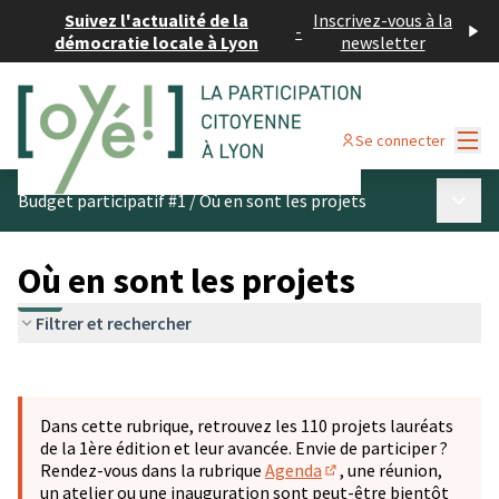
Suivez l'actualité de la
Inscrivez-vous à la
-
démocratie locale à Lyon
newsletter
Menu
Se connecter
Menu p
Budget participatif #1
/
Où en sont les projets
Où en sont les projets
Filtrer et rechercher
Passer la carte
Leaflet
|
©
OpenStreetMap
contributors
L'élément suivant est une carte qui présente les éléments 
+
Dans cette rubrique, retrouvez les 110 projets lauréats
−
de la 1ère édition et leur avancée. Envie de participer ?
Rendez-vous dans la rubrique
Agenda
, une réunion,
(S'ouvre dans un nouve
un atelier ou une inauguration sont peut-être bientôt