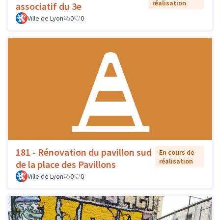
réalisation
associatif du 3e
Ville de Lyon
0
0
181 - Rénovation du pavillon sud
En cours de
réalisation
de la place des Pavillons
Ville de Lyon
0
0