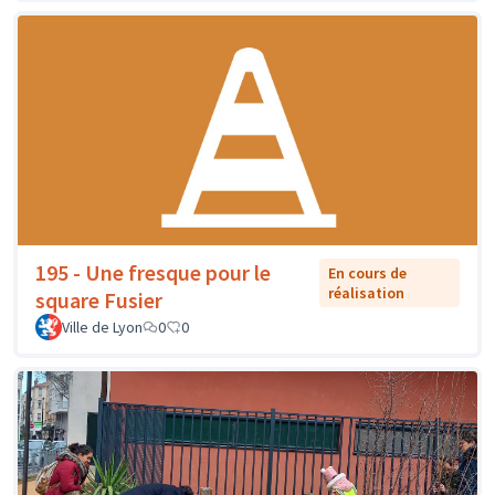
195 - Une fresque pour le
En cours de
réalisation
square Fusier
Ville de Lyon
0
0