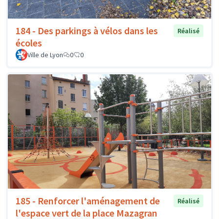
184 - Des parkings à vélos dans les
Réalisé
écoles
Ville de Lyon
0
0
185 - Renforcer l'aménagement de
Réalisé
l'espace vert de la place Mazagran