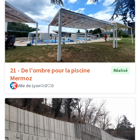
21 - De l'ombre pour la piscine
Réalisé
Mermoz
Ville de Lyon
0
0