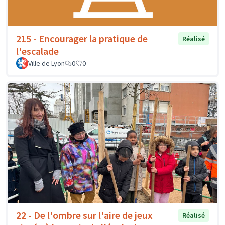
215 - Encourager la pratique de
Réalisé
l'escalade
Ville de Lyon
0
0
22 - De l'ombre sur l'aire de jeux
Réalisé