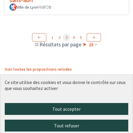
Ville de Lyon
0
0
1
2
3
4
5
Résultats par page :
25
Voir toutes les propositions retirées
Ce site utilise des cookies et vous donne le contrôle sur ceux
que vous souhaitez activer
Conditions d'utilisation
Paramètres des cookies
Plateforme de participation citoyenne de la Ville de Lyon sur X
Plateforme de participation citoyenne de la Ville de Lyon sur Face
Plateforme de participation citoyenne de la Ville de Lyon sur 
Plateforme de participation citoyenne de la Ville de Lyo
Plateforme de participation citoyenne de la Ville d
Tout accepter
(Lien externe)
(Lien externe)
(Lien externe)
(Lien externe)
(Lien externe)
Tout refuser