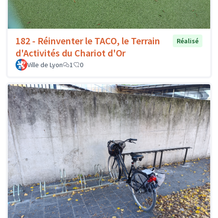
182 - Réinventer le TACO, le Terrain
Réalisé
d'Activités du Chariot d'Or
Ville de Lyon
1
0