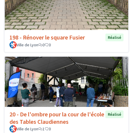
198 - Rénover le square Fusier
Réalisé
Ville de Lyon
0
0
20 - De l'ombre pour la cour de l'école
Réalisé
des Tables Claudiennes
Ville de Lyon
1
0