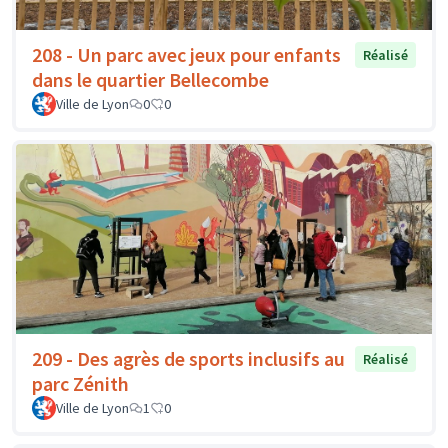
208 - Un parc avec jeux pour enfants
Réalisé
dans le quartier Bellecombe
Ville de Lyon
0
0
209 - Des agrès de sports inclusifs au
Réalisé
parc Zénith
Ville de Lyon
1
0