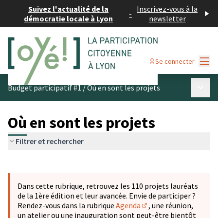
Suivez l'actualité de la
Inscrivez-vous à la
-
démocratie locale à Lyon
newsletter
Menu
Se connecter
Menu p
Budget participatif #1
/
Où en sont les projets
Où en sont les projets
Filtrer et rechercher
Passer la carte
Leaflet
|
©
OpenStreetMap
contributors
L'élément suivant est une carte qui présente les éléments 
+
Dans cette rubrique, retrouvez les 110 projets lauréats
−
de la 1ère édition et leur avancée. Envie de participer ?
Rendez-vous dans la rubrique
Agenda
, une réunion,
(S'ouvre dans un nouve
un atelier ou une inauguration sont peut-être bientôt