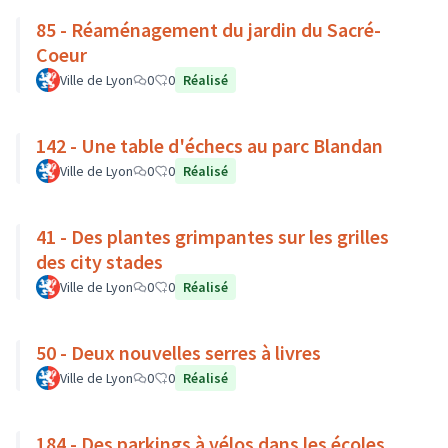
85 - Réaménagement du jardin du Sacré-
Coeur
Ville de Lyon
0
0
Réalisé
142 - Une table d'échecs au parc Blandan
Ville de Lyon
0
0
Réalisé
41 - Des plantes grimpantes sur les grilles
des city stades
Ville de Lyon
0
0
Réalisé
50 - Deux nouvelles serres à livres
Ville de Lyon
0
0
Réalisé
184 - Des parkings à vélos dans les écoles