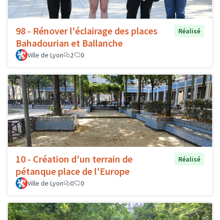
98 - Rénover l'éclairage des places
Réalisé
Bahadourian et Ballanche
Ville de Lyon
2
0
10 - Création d'un terrain de
Réalisé
pétanque place de l'Europe
Ville de Lyon
0
0