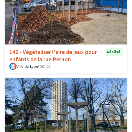
146 - Végétaliser l'aire de jeux pour
Réalisé
enfants de la rue Pernon
Ville de Lyon
0
0