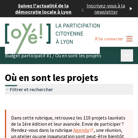
Suivez l'actualité de la
Inscrivez-vous à la
-
démocratie locale à Lyon
newsletter
Menu
Se connecter
Menu p
Budget participatif #1
/
Où en sont les projets
Où en sont les projets
Filtrer et rechercher
Passer la carte
Leaflet
|
©
OpenStreetMap
contributors
L'élément suivant est une carte qui présente les éléments 
+
Dans cette rubrique, retrouvez les 110 projets lauréats
−
de la 1ère édition et leur avancée. Envie de participer ?
Rendez-vous dans la rubrique
Agenda
, une réunion,
(S'ouvre dans un nouve
un atelier ou une inauguration sont peut-être bientôt