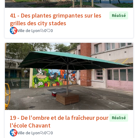
41 - Des plantes grimpantes sur les
Réalisé
grilles des city stades
Ville de Lyon
0
0
19 - De l'ombre et de la fraîcheur pour
Réalisé
l'école Chavant
Ville de Lyon
0
0