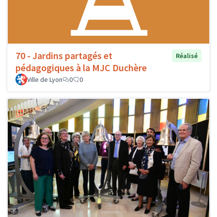
70 - Jardins partagés et
Réalisé
pédagogiques à la MJC Duchère
Ville de Lyon
0
0