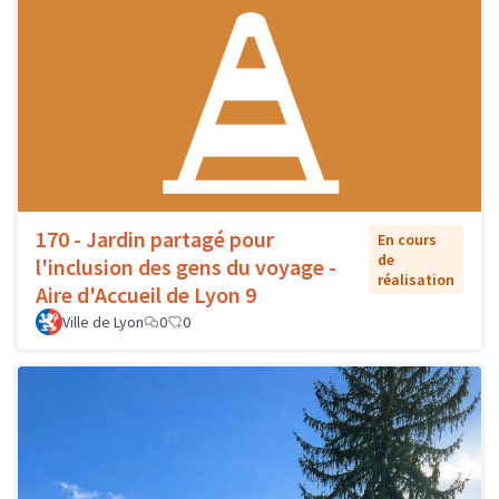
170 - Jardin partagé pour
En cours
de
l'inclusion des gens du voyage -
réalisation
Aire d'Accueil de Lyon 9
Ville de Lyon
0
0