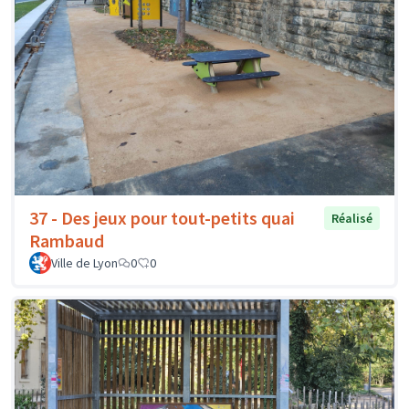
37 - Des jeux pour tout-petits quai
Réalisé
Rambaud
Ville de Lyon
0
0