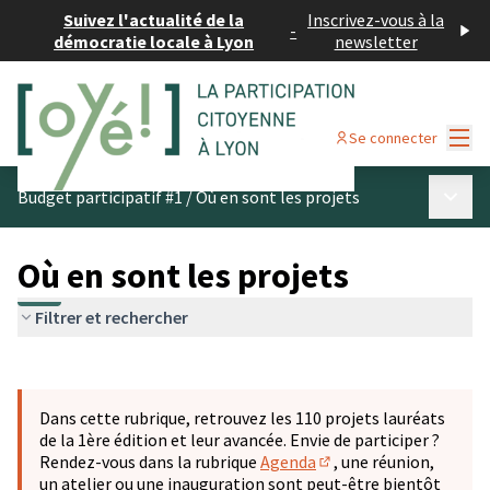
Suivez l'actualité de la
Inscrivez-vous à la
-
démocratie locale à Lyon
newsletter
Menu
Se connecter
Menu p
Budget participatif #1
/
Où en sont les projets
Où en sont les projets
Filtrer et rechercher
Passer la carte
Leaflet
|
©
OpenStreetMap
contributors
L'élément suivant est une carte qui présente les éléments 
+
Dans cette rubrique, retrouvez les 110 projets lauréats
−
de la 1ère édition et leur avancée. Envie de participer ?
Rendez-vous dans la rubrique
Agenda
, une réunion,
(S'ouvre dans un nouve
un atelier ou une inauguration sont peut-être bientôt