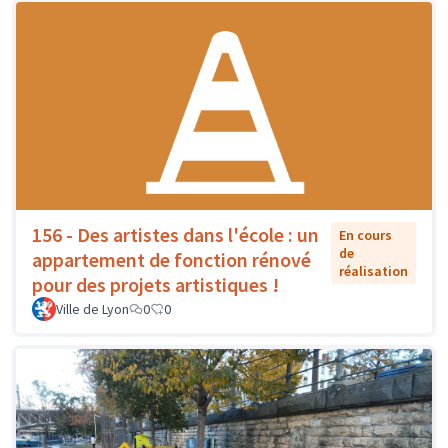
156 - Des artistes dans l'école : un
En cours
de
appartement de fonction rénové
réalisation
pour des projets artistiques !
Ville de Lyon
0
0