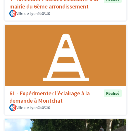
mairie du 6ème arrondissement
Ville de Lyon
0
0
61 - Expérimenter l'éclairage à la
Réalisé
demande à Montchat
Ville de Lyon
0
0