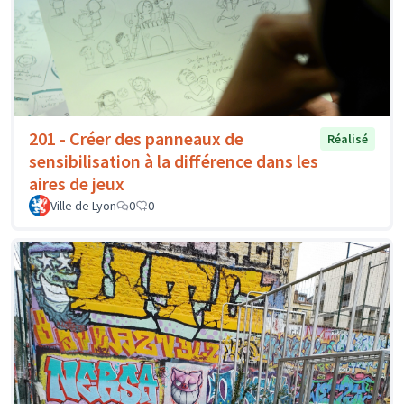
201 - Créer des panneaux de
Réalisé
sensibilisation à la différence dans les
aires de jeux
Ville de Lyon
0
0