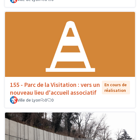
155 - Parc de la Visitation : vers un
En cours de
réalisation
nouveau lieu d'accueil associatif
Ville de Lyon
0
0