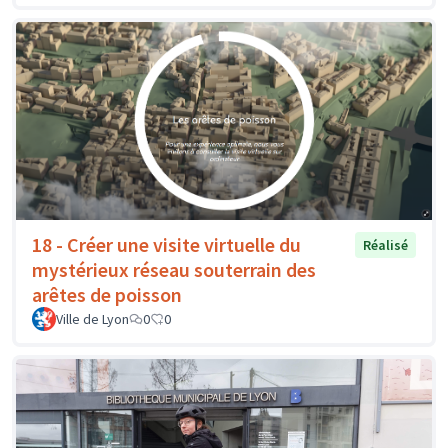
18 - Créer une visite virtuelle du
Réalisé
mystérieux réseau souterrain des
arêtes de poisson
Ville de Lyon
0
0