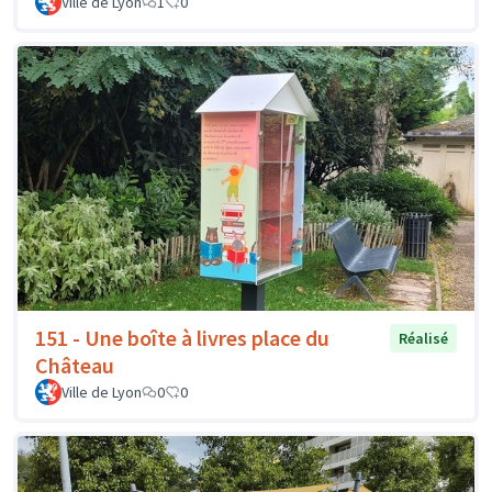
Ville de Lyon
1
0
151 - Une boîte à livres place du
Réalisé
Château
Ville de Lyon
0
0