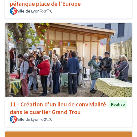
pétanque place de l'Europe
Ville de Lyon
0
0
11 - Création d'un lieu de convivialité
Réalisé
dans le quartier Grand Trou
Ville de Lyon
0
0