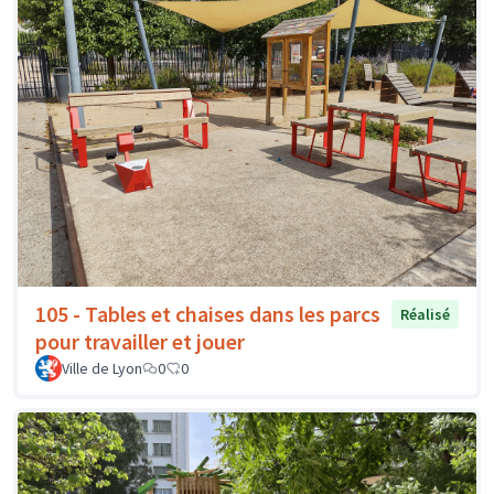
105 - Tables et chaises dans les parcs
Réalisé
pour travailler et jouer
Ville de Lyon
0
0