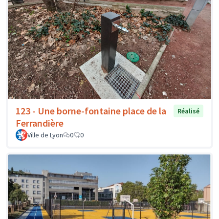
123 - Une borne-fontaine place de la
Réalisé
Ferrandière
Ville de Lyon
0
0