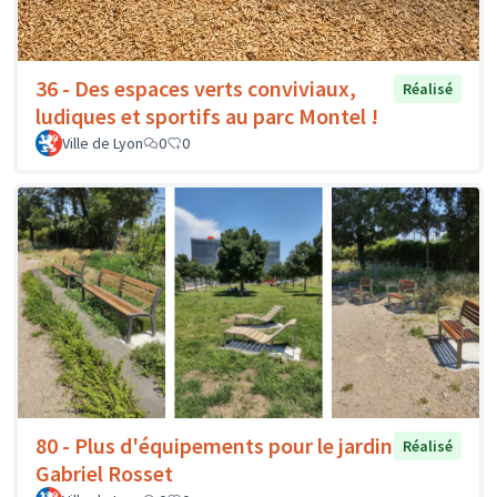
36 - Des espaces verts conviviaux,
Réalisé
ludiques et sportifs au parc Montel !
Ville de Lyon
0
0
80 - Plus d'équipements pour le jardin
Réalisé
Gabriel Rosset