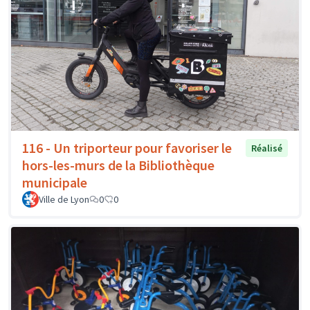
116 - Un triporteur pour favoriser le
Réalisé
hors-les-murs de la Bibliothèque
municipale
Ville de Lyon
0
0