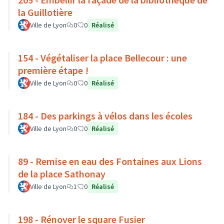
la Guillotière
Ville de Lyon
0
0
Réalisé
154 - Végétaliser la place Bellecour : une
première étape !
Ville de Lyon
0
0
Réalisé
184 - Des parkings à vélos dans les écoles
Ville de Lyon
0
0
Réalisé
89 - Remise en eau des Fontaines aux Lions
de la place Sathonay
Ville de Lyon
1
0
Réalisé
198 - Rénover le square Fusier