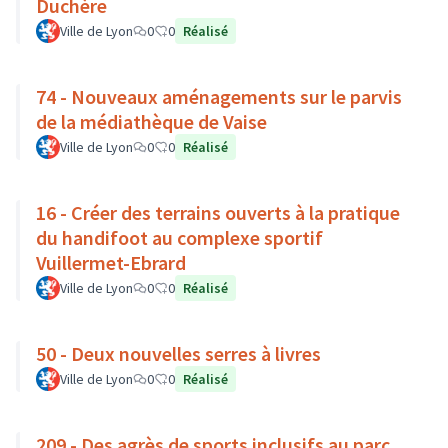
Duchère
Ville de Lyon
0
0
Réalisé
74 - Nouveaux aménagements sur le parvis
de la médiathèque de Vaise
Ville de Lyon
0
0
Réalisé
16 - Créer des terrains ouverts à la pratique
du handifoot au complexe sportif
Vuillermet-Ebrard
Ville de Lyon
0
0
Réalisé
50 - Deux nouvelles serres à livres
Ville de Lyon
0
0
Réalisé
209 - Des agrès de sports inclusifs au parc