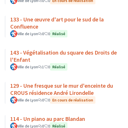
Ville de Lyon
0
0
En cours de réalisation
133 - Une œuvre d'art pour le sud de la
Confluence
Ville de Lyon
0
0
Réalisé
143 - Végétalisation du square des Droits de
l'Enfant
Ville de Lyon
1
0
Réalisé
129 - Une fresque sur le mur d'enceinte du
CROUS résidence André Lirondelle
Ville de Lyon
0
0
En cours de réalisation
114 - Un piano au parc Blandan
Ville de Lyon
0
0
Réalisé