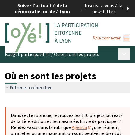
Suivez l'actualité de la
Inscrivez-vous à la
-
démocratie locale à Lyon
newsletter
Menu
Se connecter
Menu p
Budget participatif #1
/
Où en sont les projets
Où en sont les projets
Filtrer et rechercher
Passer la carte
Leaflet
|
©
OpenStreetMap
contributors
L'élément suivant est une carte qui présente les éléments 
+
Dans cette rubrique, retrouvez les 110 projets lauréats
−
de la 1ère édition et leur avancée. Envie de participer ?
Rendez-vous dans la rubrique
Agenda
, une réunion,
(S'ouvre dans un nouve
un atelier ou une inauguration sont peut-être bientôt