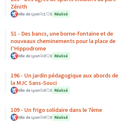
Zénith
Ville de Lyon
1
0
Réalisé
51 - Des bancs, une borne-fontaine et de
nouveaux cheminements pour la place de
l'Hippodrome
Ville de Lyon
0
0
Réalisé
196 - Un jardin pédagogique aux abords de
la MJC Sans-Souci
Ville de Lyon
0
0
Réalisé
109 - Un frigo solidaire dans le 7ème
Ville de Lyon
0
0
Réalisé