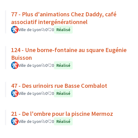
77 - Plus d'animations Chez Daddy, café
associatif intergénérationnel
Ville de Lyon
0
0
Réalisé
124 - Une borne-fontaine au square Eugénie
Buisson
Ville de Lyon
0
0
Réalisé
47 - Des urinoirs rue Basse Combalot
Ville de Lyon
0
0
Réalisé
21 - De l'ombre pour la piscine Mermoz
Ville de Lyon
0
0
Réalisé