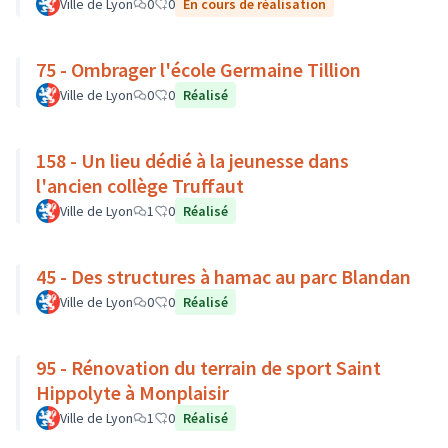
Ville de Lyon
0
0
En cours de réalisation
75 - Ombrager l'école Germaine Tillion
Ville de Lyon
0
0
Réalisé
158 - Un lieu dédié à la jeunesse dans
l'ancien collège Truffaut
Ville de Lyon
1
0
Réalisé
45 - Des structures à hamac au parc Blandan
Ville de Lyon
0
0
Réalisé
95 - Rénovation du terrain de sport Saint
Hippolyte à Monplaisir
Ville de Lyon
1
0
Réalisé