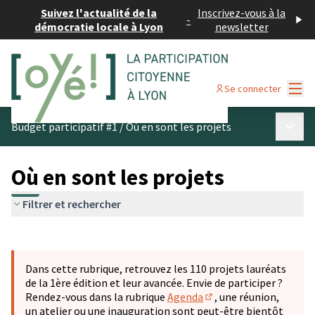
Suivez l'actualité de la
Inscrivez-vous à la
-
démocratie locale à Lyon
newsletter
Menu
Se connecter
Menu p
Budget participatif #1
/
Où en sont les projets
Où en sont les projets
Filtrer et rechercher
Passer la carte
Leaflet
|
©
OpenStreetMap
contributors
L'élément suivant est une carte qui présente les éléments 
+
Dans cette rubrique, retrouvez les 110 projets lauréats
−
de la 1ère édition et leur avancée. Envie de participer ?
Rendez-vous dans la rubrique
Agenda
, une réunion,
(S'ouvre dans un nouve
un atelier ou une inauguration sont peut-être bientôt