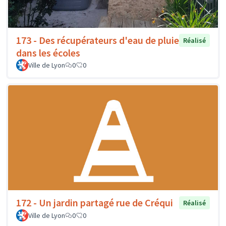
173 - Des récupérateurs d'eau de pluie
Réalisé
dans les écoles
Ville de Lyon
0
0
172 - Un jardin partagé rue de Créqui
Réalisé
Ville de Lyon
0
0