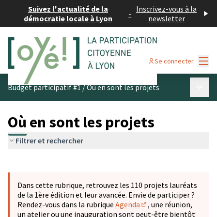
Suivez l'actualité de la
Inscrivez-vous à la
-
démocratie locale à Lyon
newsletter
Menu
Se connecter
Menu p
Budget participatif #1
/
Où en sont les projets
Où en sont les projets
Filtrer et rechercher
Passer la carte
Leaflet
|
©
OpenStreetMap
contributors
L'élément suivant est une carte qui présente les éléments 
+
Dans cette rubrique, retrouvez les 110 projets lauréats
−
de la 1ère édition et leur avancée. Envie de participer ?
Rendez-vous dans la rubrique
Agenda
, une réunion,
(S'ouvre dans un nouve
un atelier ou une inauguration sont peut-être bientôt