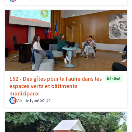
152 - Des gîtes pour la faune dans les
Réalisé
espaces verts et bâtiments
municipaux
Ville de Lyon
0
0