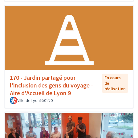
170 - Jardin partagé pour
En cours
de
l'inclusion des gens du voyage -
réalisation
Aire d'Accueil de Lyon 9
Ville de Lyon
0
0