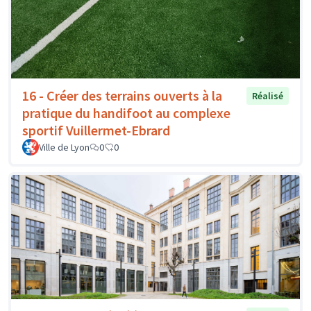
16 - Créer des terrains ouverts à la
Réalisé
pratique du handifoot au complexe
sportif Vuillermet-Ebrard
Ville de Lyon
0
0