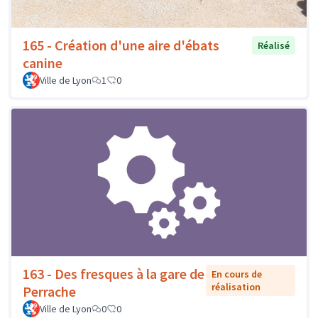
165 - Création d'une aire d'ébats
Réalisé
canine
Ville de Lyon
1
0
163 - Des fresques à la gare de
En cours de
réalisation
Perrache
Ville de Lyon
0
0