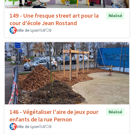
149 - Une fresque street art pour la
Réalisé
cour d'école Jean Rostand
Ville de Lyon
0
0
146 - Végétaliser l'aire de jeux pour
Réalisé
enfants de la rue Pernon
Ville de Lyon
0
0