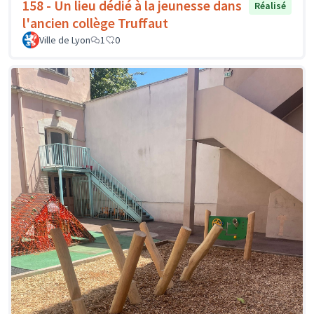
158 - Un lieu dédié à la jeunesse dans
Réalisé
l'ancien collège Truffaut
Ville de Lyon
1
0