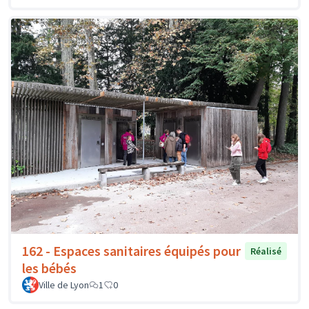
162 - Espaces sanitaires équipés pour
Réalisé
les bébés
Ville de Lyon
1
0