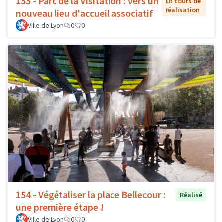
155 - Parc de la Visitation : vers un
En cours de
réalisation
nouveau lieu d'accueil associatif
Ville de Lyon
0
0
154 - Végétaliser la place Bellecour :
Réalisé
une première étape !
Ville de Lyon
0
0