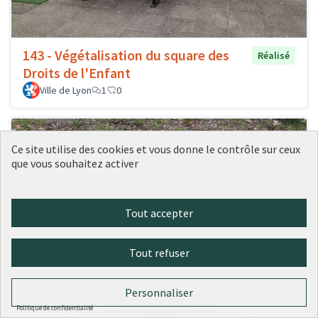
143 - Végétalisation du square des
Réalisé
Droits de l'Enfant
Ville de Lyon
1
0
Ce site utilise des cookies et vous donne le contrôle sur ceux
que vous souhaitez activer
Tout accepter
Tout refuser
142 - Une table d'échecs au parc
Réalisé
Personnaliser
Blandan
Politique de confidentialité