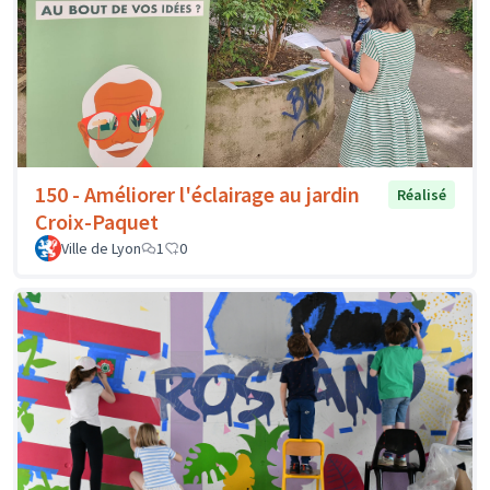
150 - Améliorer l'éclairage au jardin
Réalisé
Croix-Paquet
Ville de Lyon
1
0