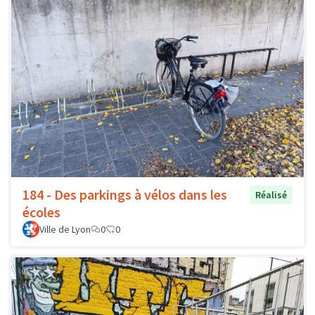
184 - Des parkings à vélos dans les
Réalisé
écoles
Ville de Lyon
0
0