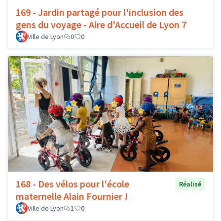
169 - Jardin partagé pour l'inclusion des
gens du voyage - Aire d'Accueil de Lyon 7
Ville de Lyon
0
0
168 - Des vélos pour l'école
Réalisé
maternelle Alain Fournier !
Ville de Lyon
1
0