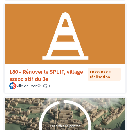
180 - Rénover le SPLIF, village
En cours de
réalisation
associatif du 3e
Ville de Lyon
0
0