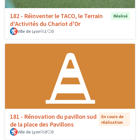
182 - Réinventer le TACO, le Terrain
Réalisé
d'Activités du Chariot d'Or
Ville de Lyon
1
0
181 - Rénovation du pavillon sud
En cours de
réalisation
de la place des Pavillons
Ville de Lyon
0
0