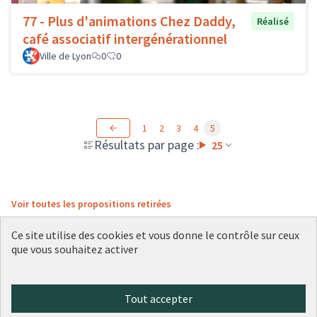
77 - Plus d'animations Chez Daddy,
Réalisé
café associatif intergénérationnel
Ville de Lyon
0
0
1
2
3
4
5
Résultats par page :
25
Voir toutes les propositions retirées
Ce site utilise des cookies et vous donne le contrôle sur ceux
que vous souhaitez activer
Conditions d'utilisation
Paramètres des cookies
Plateforme de participation citoyenne de la Ville de Lyon sur X
Plateforme de participation citoyenne de la Ville de Lyon sur Face
Plateforme de participation citoyenne de la Ville de Lyon sur 
Plateforme de participation citoyenne de la Ville de Lyo
Plateforme de participation citoyenne de la Ville d
Tout accepter
(Lien externe)
(Lien externe)
(Lien externe)
(Lien externe)
(Lien externe)