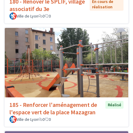
180 - Rénover le SPLIF, village
En cours de
réalisation
associatif du 3e
Ville de Lyon
0
0
185 - Renforcer l'aménagement de
Réalisé
l'espace vert de la place Mazagran
Ville de Lyon
0
0