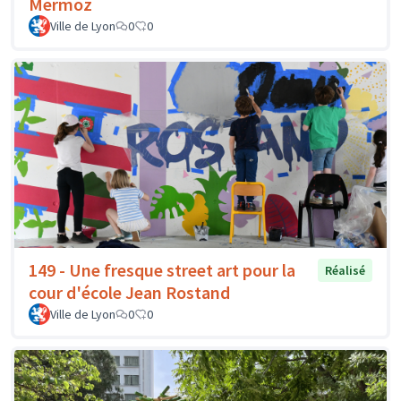
Mermoz
Ville de Lyon
0
0
149 - Une fresque street art pour la
Réalisé
cour d'école Jean Rostand
Ville de Lyon
0
0