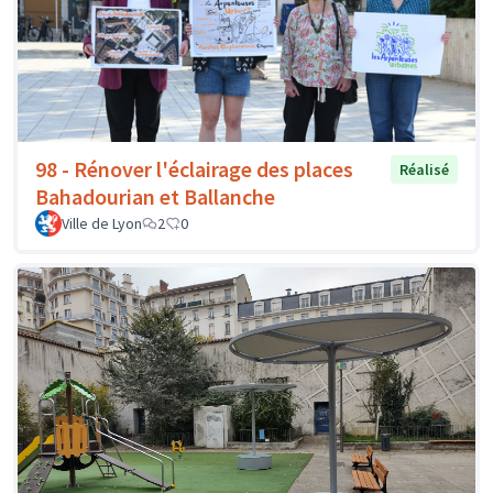
98 - Rénover l'éclairage des places
Réalisé
Bahadourian et Ballanche
Ville de Lyon
2
0