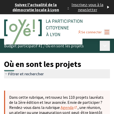
Suivez l'actualité de la
Inscrivez-vous à la
-
démocratie locale à Lyon
newsletter
Menu
Se connecter
Menu p
Budget participatif #1
/
Où en sont les projets
Où en sont les projets
Filtrer et rechercher
Passer la carte
Leaflet
|
©
OpenStreetMap
contributors
L'élément suivant est une carte qui présente les éléments 
+
Dans cette rubrique, retrouvez les 110 projets lauréats
−
de la 1ère édition et leur avancée. Envie de participer ?
Rendez-vous dans la rubrique
Agenda
, une réunion,
(S'ouvre dans un nouve
un atelier ou une inauguration sont peut-être bientôt