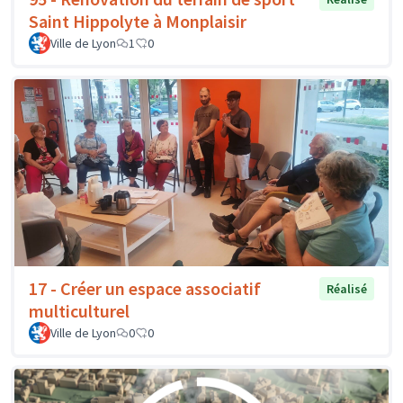
Saint Hippolyte à Monplaisir
Ville de Lyon
1
0
17 - Créer un espace associatif
Réalisé
multiculturel
Ville de Lyon
0
0