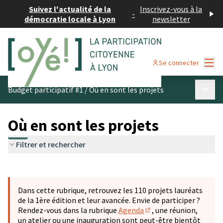
Suivez l'actualité de la
Inscrivez-vous à la
-
démocratie locale à Lyon
newsletter
Menu
Se connecter
Menu p
Budget participatif #1
/
Où en sont les projets
Où en sont les projets
Filtrer et rechercher
Passer la carte
Leaflet
|
©
OpenStreetMap
contributors
L'élément suivant est une carte qui présente les éléments 
+
Dans cette rubrique, retrouvez les 110 projets lauréats
−
de la 1ère édition et leur avancée. Envie de participer ?
Rendez-vous dans la rubrique
Agenda
, une réunion,
(S'ouvre dans un nouve
un atelier ou une inauguration sont peut-être bientôt