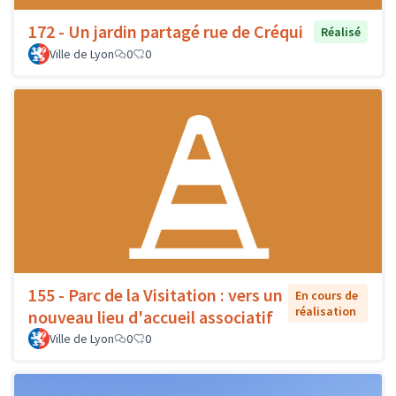
172 - Un jardin partagé rue de Créqui
Réalisé
Ville de Lyon
0
0
155 - Parc de la Visitation : vers un
En cours de
réalisation
nouveau lieu d'accueil associatif
Ville de Lyon
0
0