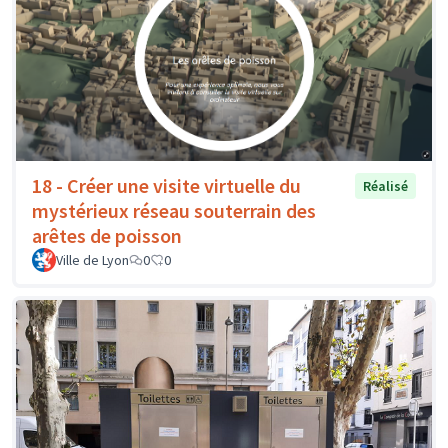
18 - Créer une visite virtuelle du
Réalisé
mystérieux réseau souterrain des
arêtes de poisson
Ville de Lyon
0
0