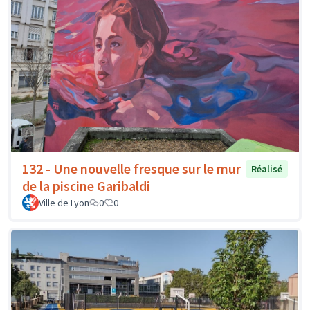
132 - Une nouvelle fresque sur le mur
Réalisé
de la piscine Garibaldi
Ville de Lyon
0
0