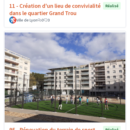
11 - Création d'un lieu de convivialité
Réalisé
dans le quartier Grand Trou
Ville de Lyon
0
0
95 - Rénovation du terrain de sport
Réalisé