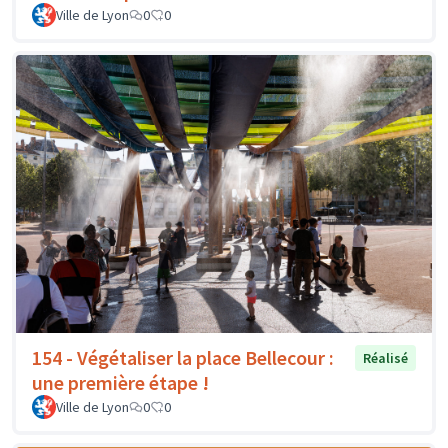
Ville de Lyon
0
0
154 - Végétaliser la place Bellecour :
Réalisé
une première étape !
Ville de Lyon
0
0