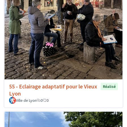
55 - Eclairage adaptatif pour le Vieux
Réalisé
Lyon
Ville de Lyon
0
0