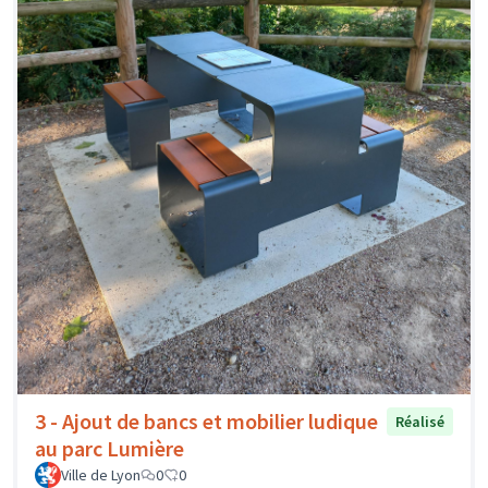
3 - Ajout de bancs et mobilier ludique
Réalisé
au parc Lumière
Ville de Lyon
0
0