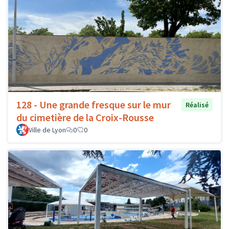
128 - Une grande fresque sur le mur
Réalisé
du cimetière de la Croix-Rousse
Ville de Lyon
0
0