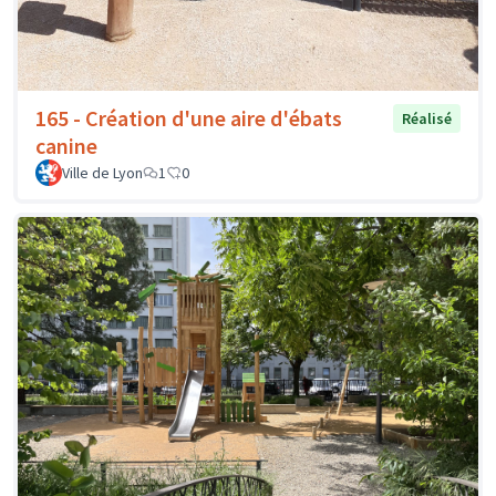
165 - Création d'une aire d'ébats
Réalisé
canine
Ville de Lyon
1
0