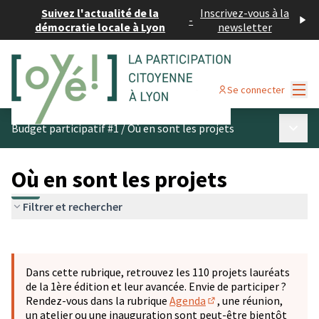
Suivez l'actualité de la
Inscrivez-vous à la
-
démocratie locale à Lyon
newsletter
Menu
Se connecter
Menu p
Budget participatif #1
/
Où en sont les projets
Où en sont les projets
Filtrer et rechercher
Passer la carte
Leaflet
|
©
OpenStreetMap
contributors
L'élément suivant est une carte qui présente les éléments 
+
Dans cette rubrique, retrouvez les 110 projets lauréats
−
de la 1ère édition et leur avancée. Envie de participer ?
Rendez-vous dans la rubrique
Agenda
, une réunion,
(S'ouvre dans un nouve
un atelier ou une inauguration sont peut-être bientôt