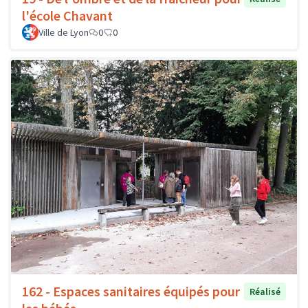
l'école Chavant
Ville de Lyon
0
0
162 - Espaces sanitaires équipés pour
Réalisé