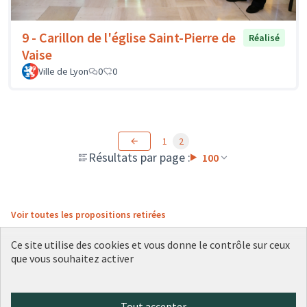
9 - Carillon de l'église Saint-Pierre de
Réalisé
Vaise
Ville de Lyon
0
0
1
2
Résultats par page :
100
Voir toutes les propositions retirées
Ce site utilise des cookies et vous donne le contrôle sur ceux
que vous souhaitez activer
Conditions d'utilisation
Paramètres des cookies
Plateforme de participation citoyenne de la Ville de Lyon sur X
Plateforme de participation citoyenne de la Ville de Lyon sur Face
Plateforme de participation citoyenne de la Ville de Lyon sur 
Plateforme de participation citoyenne de la Ville de Lyo
Plateforme de participation citoyenne de la Ville d
Tout accepter