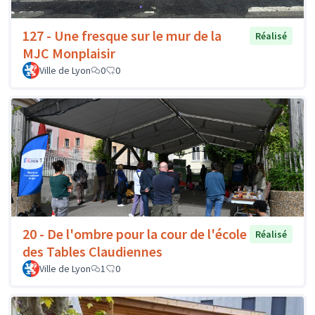
127 - Une fresque sur le mur de la
Réalisé
MJC Monplaisir
Ville de Lyon
0
0
20 - De l'ombre pour la cour de l'école
Réalisé
des Tables Claudiennes
Ville de Lyon
1
0