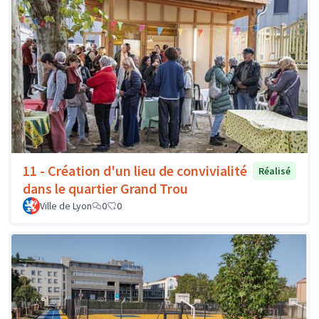
11 - Création d'un lieu de convivialité
Réalisé
dans le quartier Grand Trou
Ville de Lyon
0
0