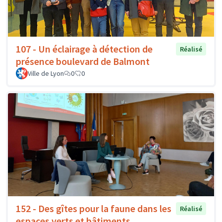
107 - Un éclairage à détection de
Réalisé
présence boulevard de Balmont
Ville de Lyon
0
0
152 - Des gîtes pour la faune dans les
Réalisé
espaces verts et bâtiments