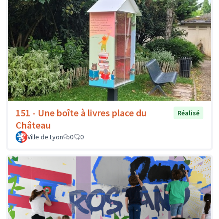
151 - Une boîte à livres place du
Réalisé
Château
Ville de Lyon
0
0