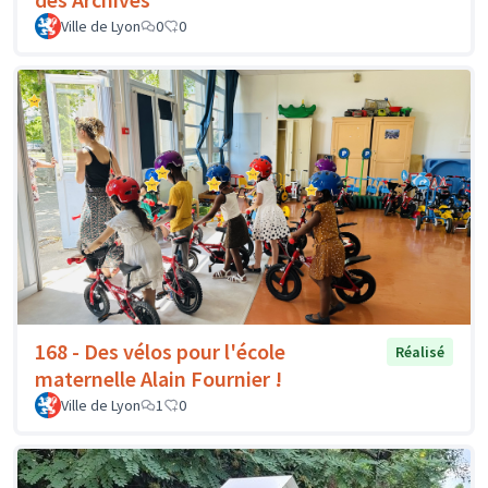
Ville de Lyon
0
0
168 - Des vélos pour l'école
Réalisé
maternelle Alain Fournier !
Ville de Lyon
1
0