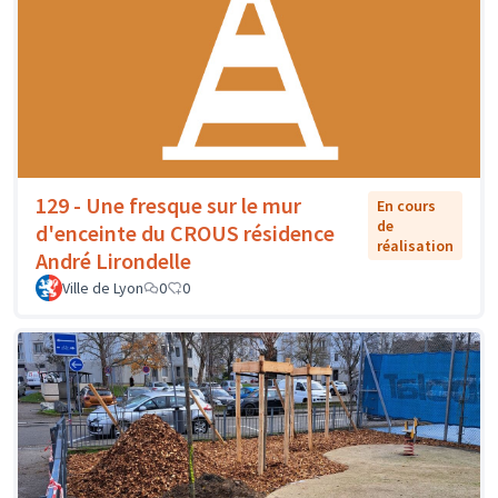
129 - Une fresque sur le mur
En cours
de
d'enceinte du CROUS résidence
réalisation
André Lirondelle
Ville de Lyon
0
0