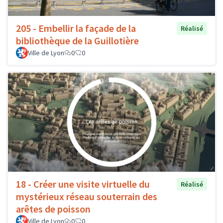
205 - Embellir la façade de la
Réalisé
bibliothèque de la Guillotière
Ville de Lyon
0
0
18 - Créer une visite virtuelle du
Réalisé
mystérieux réseau souterrain des
arêtes de poisson
Ville de Lyon
0
0