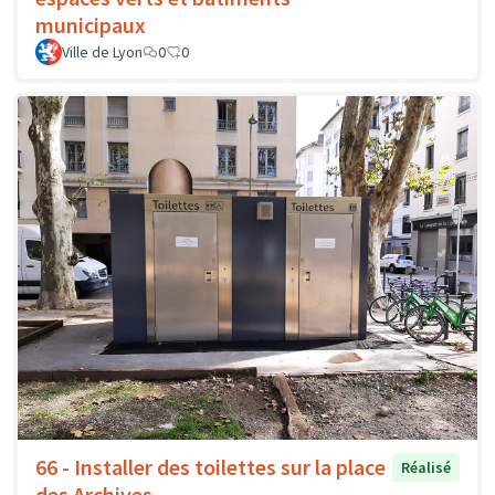
municipaux
Ville de Lyon
0
0
66 - Installer des toilettes sur la place
Réalisé
des Archives