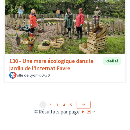
130 - Une mare écologique dans le
Réalisé
jardin de l'internat Favre
Ville de Lyon
0
0
1
2
3
4
5
Résultats par page :
25