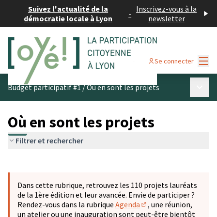
Suivez l'actualité de la
Inscrivez-vous à la
-
démocratie locale à Lyon
newsletter
Menu
Se connecter
Menu p
Budget participatif #1
/
Où en sont les projets
Où en sont les projets
Filtrer et rechercher
Passer la carte
Leaflet
|
©
OpenStreetMap
contributors
L'élément suivant est une carte qui présente les éléments 
+
Dans cette rubrique, retrouvez les 110 projets lauréats
−
de la 1ère édition et leur avancée. Envie de participer ?
Rendez-vous dans la rubrique
Agenda
, une réunion,
(S'ouvre dans un nouve
un atelier ou une inauguration sont peut-être bientôt