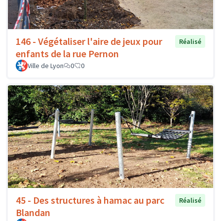
146 - Végétaliser l'aire de jeux pour
Réalisé
enfants de la rue Pernon
Ville de Lyon
0
0
45 - Des structures à hamac au parc
Réalisé
Blandan