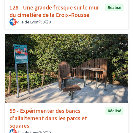
128 - Une grande fresque sur le mur
Réalisé
du cimetière de la Croix-Rousse
Ville de Lyon
0
0
59 - Expérimenter des bancs
Réalisé
d'allaitement dans les parcs et
squares
Ville de Lyon
0
0