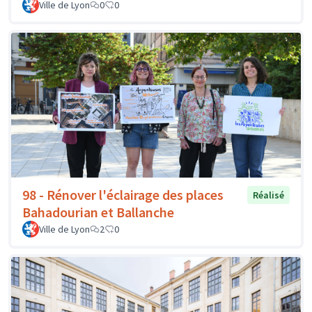
Ville de Lyon
0
0
98 - Rénover l'éclairage des places
Réalisé
Bahadourian et Ballanche
Ville de Lyon
2
0