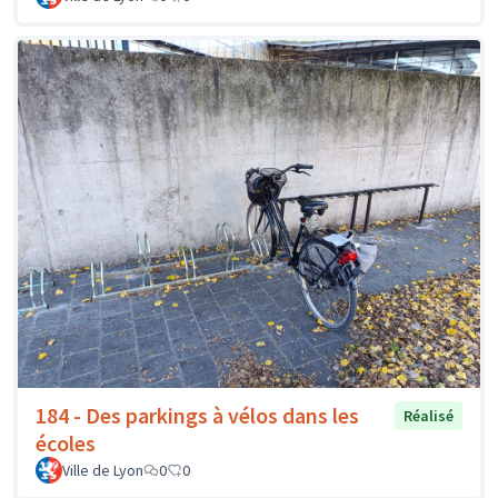
184 - Des parkings à vélos dans les
Réalisé
écoles
Ville de Lyon
0
0