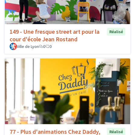
149 - Une fresque street art pour la
Réalisé
cour d'école Jean Rostand
Ville de Lyon
0
0
77 - Plus d'animations Chez Daddy,
Réalisé