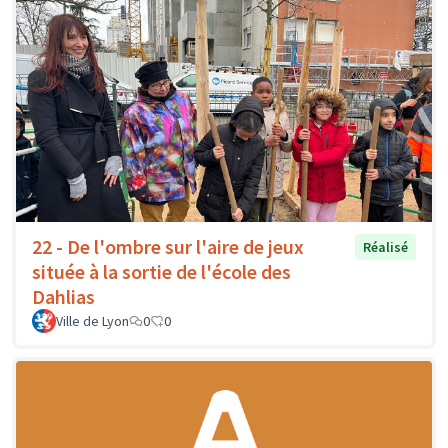
22 - De l'ombre sur l'aire de jeux
Réalisé
située à la sortie de l'école des
Dahlias
Ville de Lyon
0
0