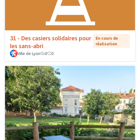
31 - Des casiers solidaires pour
En cours de
réalisation
les sans-abri
Ville de Lyon
0
0