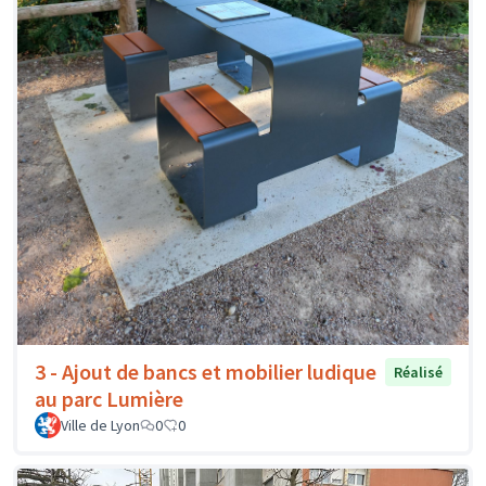
3 - Ajout de bancs et mobilier ludique
Réalisé
au parc Lumière
Ville de Lyon
0
0