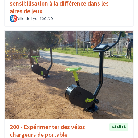
sensibilisation à la différence dans les
aires de jeux
Ville de Lyon
0
0
200 - Expérimenter des vélos
Réalisé
chargeurs de portable