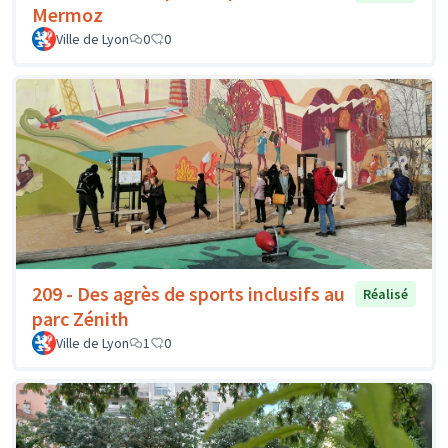
Mermoz
Ville de Lyon
0
0
209 - Des agrès de sports inclusifs au
Réalisé
parc Zénith
Ville de Lyon
1
0