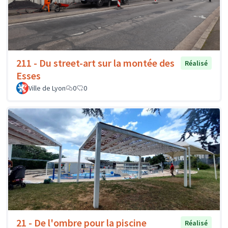
211 - Du street-art sur la montée des
Réalisé
Esses
Ville de Lyon
0
0
21 - De l'ombre pour la piscine
Réalisé