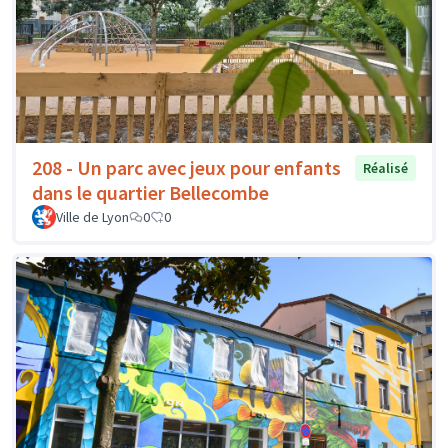
208 - Un parc avec jeux pour enfants
Réalisé
dans le quartier Bellecombe
Ville de Lyon
0
0