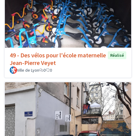
49 - Des vélos pour l'école maternelle
Réalisé
Jean-Pierre Veyet
Ville de Lyon
0
0