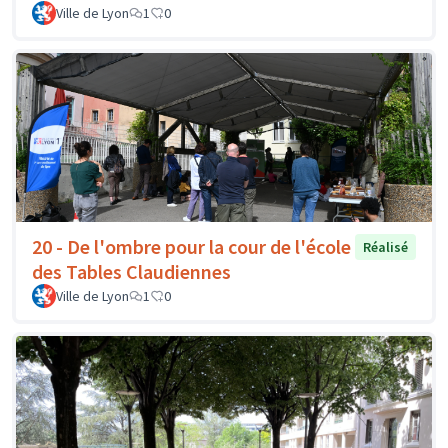
Ville de Lyon
1
0
20 - De l'ombre pour la cour de l'école
Réalisé
des Tables Claudiennes
Ville de Lyon
1
0