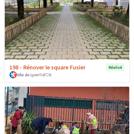
198 - Rénover le square Fusier
Réalisé
Ville de Lyon
0
0