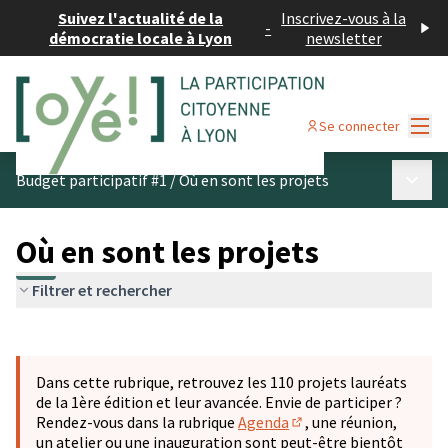
Suivez l'actualité de la
Inscrivez-vous à la
-
démocratie locale à Lyon
newsletter
Menu
Se connecter
Menu p
Budget participatif #1
/
Où en sont les projets
Où en sont les projets
Filtrer et rechercher
Passer la carte
Leaflet
|
©
OpenStreetMap
contributors
L'élément suivant est une carte qui présente les éléments 
+
Dans cette rubrique, retrouvez les 110 projets lauréats
−
de la 1ère édition et leur avancée. Envie de participer ?
Rendez-vous dans la rubrique
Agenda
, une réunion,
(S'ouvre dans un nouve
un atelier ou une inauguration sont peut-être bientôt