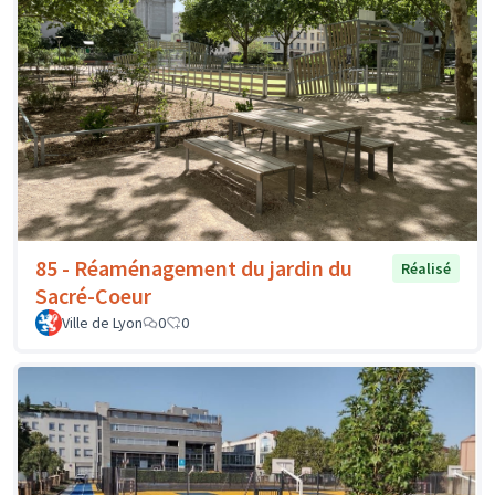
85 - Réaménagement du jardin du
Réalisé
Sacré-Coeur
Ville de Lyon
0
0