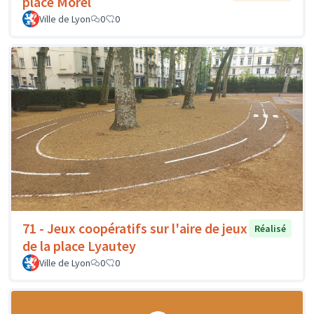
place Morel
Ville de Lyon
0
0
71 - Jeux coopératifs sur l'aire de jeux
Réalisé
de la place Lyautey
Ville de Lyon
0
0