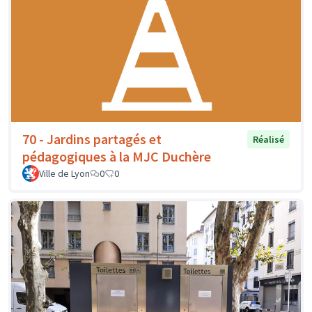
70 - Jardins partagés et
Réalisé
pédagogiques à la MJC Duchère
Ville de Lyon
0
0