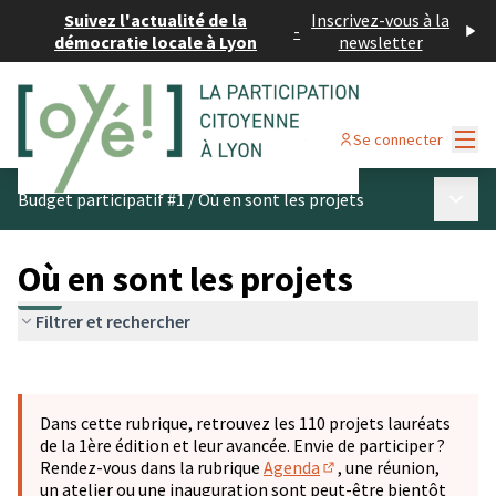
Suivez l'actualité de la
Inscrivez-vous à la
-
démocratie locale à Lyon
newsletter
Menu
Se connecter
Menu p
Budget participatif #1
/
Où en sont les projets
Où en sont les projets
Filtrer et rechercher
Passer la carte
Leaflet
|
©
OpenStreetMap
contributors
L'élément suivant est une carte qui présente les éléments 
+
Dans cette rubrique, retrouvez les 110 projets lauréats
−
de la 1ère édition et leur avancée. Envie de participer ?
Rendez-vous dans la rubrique
Agenda
, une réunion,
(S'ouvre dans un nouve
un atelier ou une inauguration sont peut-être bientôt