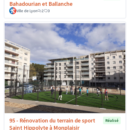
Bahadourian et Ballanche
Ville de Lyon
2
0
95 - Rénovation du terrain de sport
Réalisé
Saint Hippolyte à Monplaisir