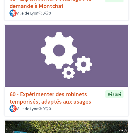
demande à Montchat
Ville de Lyon
0
0
60 - Expérimenter des robinets
Réalisé
temporisés, adaptés aux usages
Ville de Lyon
0
0