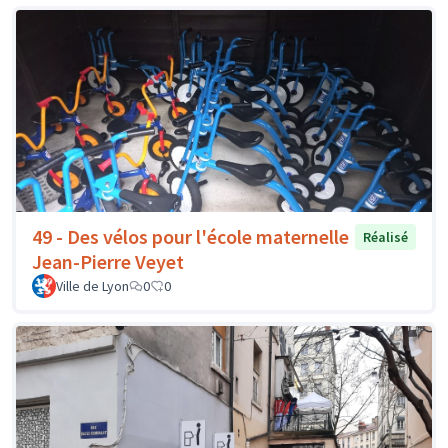
49 - Des vélos pour l'école maternelle
Réalisé
Jean-Pierre Veyet
Ville de Lyon
0
0