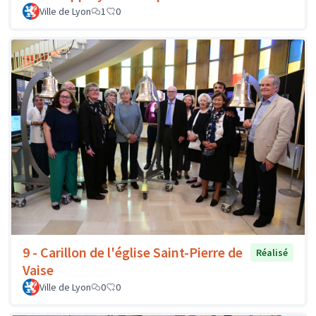
Ville de Lyon
1
0
9 - Carillon de l'église Saint-Pierre de
Réalisé
Vaise
Ville de Lyon
0
0