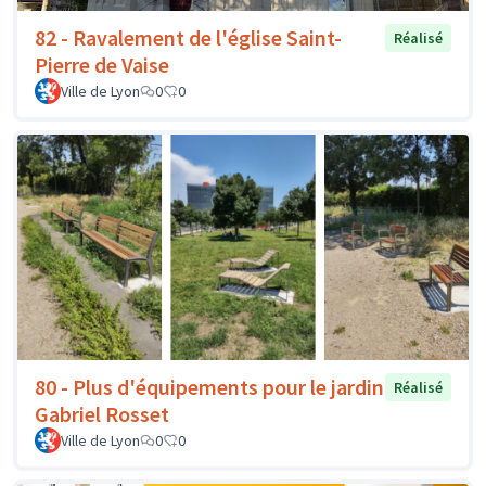
82 - Ravalement de l'église Saint-
Réalisé
Pierre de Vaise
Ville de Lyon
0
0
80 - Plus d'équipements pour le jardin
Réalisé
Gabriel Rosset
Ville de Lyon
0
0