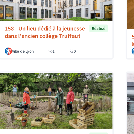
158 - Un lieu dédié à la jeunesse
Réalisé
dans l'ancien collège Truffaut
Ville de Lyon
1
0