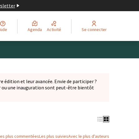
wsletter
Aide
Agenda
Activité
Se connecter
Leaflet
|
©
OpenStreetMap
contributors
ge comme des points de carte. L'élément peut être utilisé ave
e édition et leur avancée. Envie de participer ?
er ou une inauguration sont peut-être bientôt
nglet)
Les plus commentées
Les plus suivies
Avec le plus d'auteurs