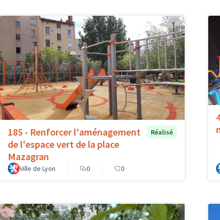
185 - Renforcer l'aménagement
Réalisé
de l'espace vert de la place
Mazagran
Ville de Lyon
0
0