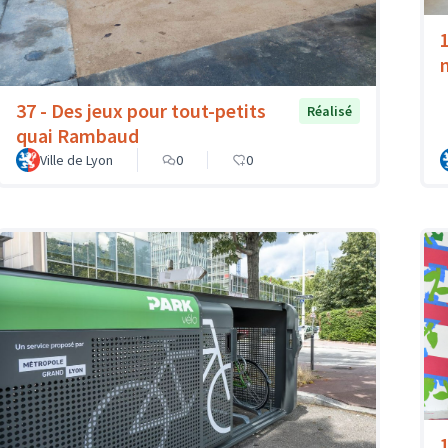
37 - Des jeux pour tout-petits
Réalisé
quai Rambaud
Ville de Lyon
0
0