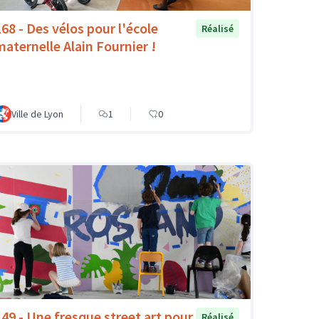
168 - Des vélos pour l'école
Réalisé
maternelle Alain Fournier !
Ville de Lyon
1
0
149 - Une fresque street art pour
Réalisé