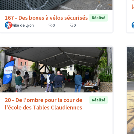
167 - Des boxes à vélos sécurisés
Réalisé
Ville de Lyon
0
0
20 - De l'ombre pour la cour de
Réalisé
l'école des Tables Claudiennes