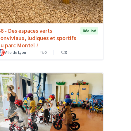
36 - Des espaces verts
Réalisé
conviviaux, ludiques et sportifs
au parc Montel !
Ville de Lyon
0
0