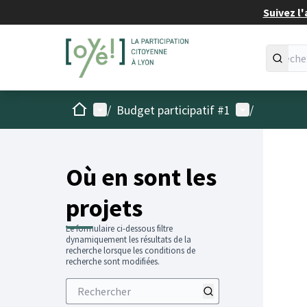
Suivez l'
Accueil
Menu principal
Menu utilisat
/
Budget participatif #1
/
Passer
L'élémen
+
−
Où en sont les
projets
Le formulaire ci-dessous filtre
dynamiquement les résultats de la
recherche lorsque les conditions de
recherche sont modifiées.