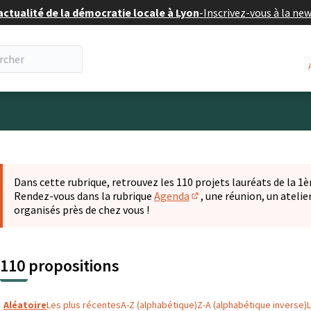
actualité de la démocratie locale à Lyon
-
Inscrivez-vous à la ne
eur
 la carte
t suivant est une carte qui présente les éléments de cette pa
Dans cette rubrique, retrouvez les 110 projets lauréats de la 1èr
Rendez-vous dans la rubrique
Agenda
, une réunion, un ateli
(S'ouvre dans un nouvel o
organisés près de chez vous !
110 propositions
Aléatoire
Les plus récentes
A-Z (alphabétique)
Z-A (alphabétique inverse)